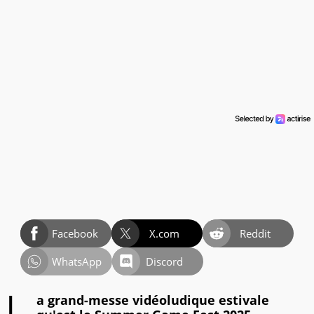
Facebook
X.com
Reddit
WhatsApp
Discord
a grand-messe vidéoludique estivale