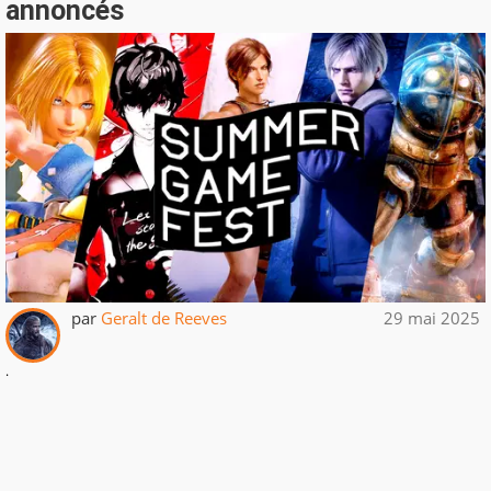
annoncés
par
Geralt de Reeves
29 mai 2025
.