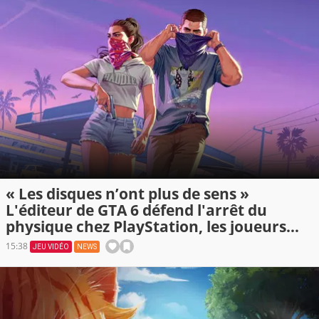
« Les disques n’ont plus de sens »
L'éditeur de GTA 6 défend l'arrêt du
physique chez PlayStation, les joueurs
montent au créneau
15:38
JEU VIDÉO
NEWS