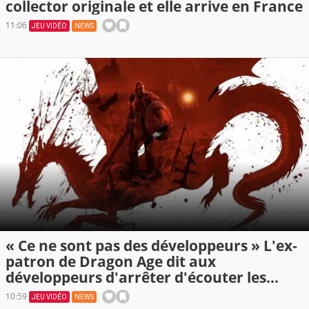
collector originale et elle arrive en France
11:06
JEU VIDÉO
NEWS
« Ce ne sont pas des développeurs » L'ex-
patron de Dragon Age dit aux
développeurs d'arrêter d'écouter les
joueurs sur tout, et il a raison
10:59
JEU VIDÉO
NEWS