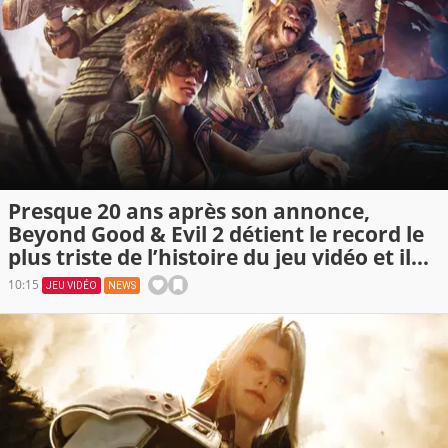
Presque 20 ans après son annonce,
Beyond Good & Evil 2 détient le record le
plus triste de l’histoire du jeu vidéo et il
pourrait bientôt être prêt à faire de
10:15
JEU VIDÉO
NEWS
grandes annonces