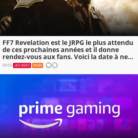
FF7 Revelation est le JRPG le plus attendu
de ces prochaines années et il donne
rendez-vous aux fans. Voici la date à ne
pas manquer
09:55
JEU VIDÉO
NEWS