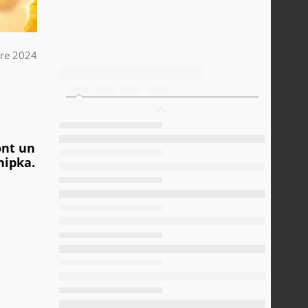
re 2024
ont un
hipka.