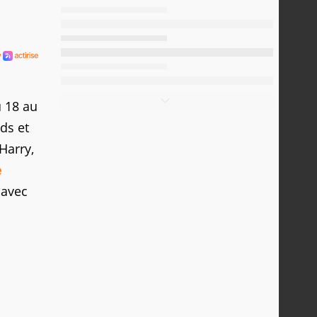
u 18 au
ds et
Harry,
e
 avec