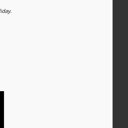
iday
.