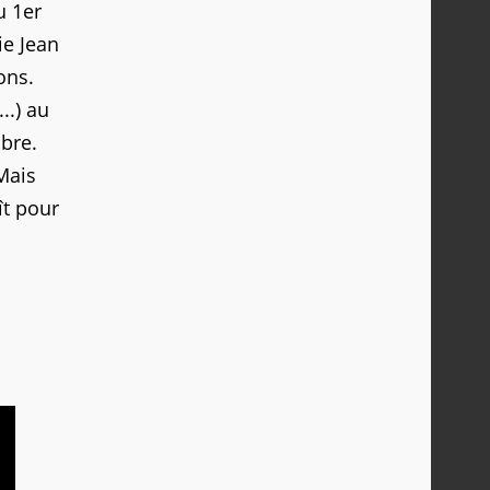
u 1er
ie Jean
ons.
..) au
bre.
Mais
ît pour