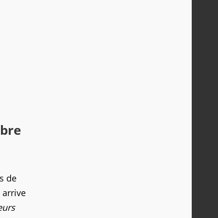
mbre
s de
 arrive
eurs