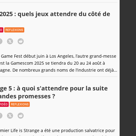
25 : quels jeux attendre du côté de
ÉO
REFLEXIONS
Game Fest début juin à Los Angeles, l’autre grand-messe
est la Gamescom 2025 se tiendra du 20 au 24 août à
agne. De nombreux grands noms de l’industrie ont déjà
 dont Xbox. Qu’attendre donc du côté des annonces de la
 Microsoft ? Voici nos pronostics, en attendant des
nge 5 : à quoi s'attendre pour la suite
révélations
randes promesses ?
VIDÉO
REFLEXIONS
emier Life is Strange a été une production salvatrice pour