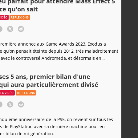
jeu parfait pour attendre Mass Effect 5
arquante que le
 ce qu'on sait
VIDÉO
REFLEXIONS
 première annonce aux Game Awards 2023, Exodus a
e qu’on pensait éteinte depuis 2012, très maladroitement
 avec le controversé Andromeda, et désormais en
ant la suite dans un futur incertain : le plaisir d’explorer
déoludique qui peut rivaliser avec la légendaire trilogie
 ses 5 ans, premier bilan d'une
 Effect. Après
qui aura particulièrement divisé
JEU VIDÉO
REFLEXIONS
inquième anniversaire de la PS5, on revient sur tous les
 de PlayStation avec sa dernière machine pour en
er bilan de mi-génération.