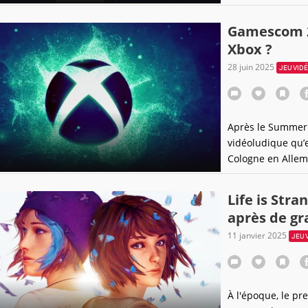
Gamescom 20
Xbox ?
28 juin 2025
JEU VID
Après le Summer 
vidéoludique qu’
Cologne en Allem
répondu présent,
branche gaming de
Life is Stra
confirmations ou 
après de g
11 janvier 2025
JEU 
À l'époque, le pr