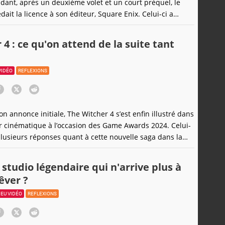
dant, après un deuxième volet et un court préquel, le
dait la licence à son éditeur, Square Enix. Celui-ci a
 de la confier à Deck Nine Games, qui avait fait ses
re the Storm, un spin-off servant de préquel au deuxième
4 : ce qu'on attend de la suite tant
VIDÉO
REFLEXIONS
n annonce initiale, The Witcher 4 s’est enfin illustré dans
er cinématique à l’occasion des Game Awards 2024. Celui-
lusieurs réponses quant à cette nouvelle saga dans la
asy phare de CD Projekt RED, mais soulève aussi bien des
donc nos attentes et prédictions quant à cette prochaine
 studio légendaire qui n'arrive plus à
êver ?
JEU VIDÉO
REFLEXIONS