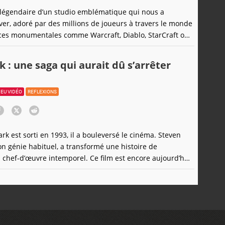
m légendaire d’un studio emblématique qui nous a
ver, adoré par des millions de joueurs à travers le monde
nces monumentales comme Warcraft, Diablo, StarCraft ou
verwatch. Mais ce géant de l’industrie du jeu vidéo a
erdu de sa superbe depuis. Et son avenir semble pour
k : une saga qui aurait dû s’arrêter
n, notamment
JEU VIDÉO
REFLEXIONS
rk est sorti en 1993, il a bouleversé le cinéma. Steven
on génie habituel, a transformé une histoire de
 chef-d’œuvre intemporel. Ce film est encore aujourd’hui
n mélange de science-fiction, de tension et
a marqué des générations. Pourtant, au fil des suites,
e magie s’est