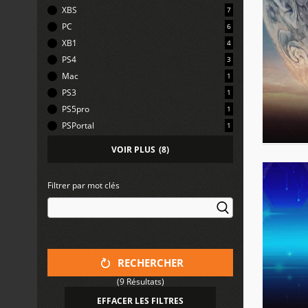
XBS
7
PC
6
XB1
4
PS4
3
Mac
1
PS3
1
PS5pro
1
PSPortal
1
VOIR PLUS
(
8
)
Filtrer par mot clés
RECHERCHER
(9 Résultats)