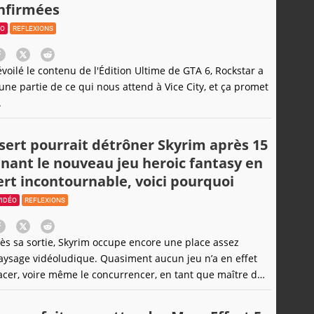
onfirmées
ÉO
REFLEXIONS
évoilé le contenu de l'Édition Ultime de GTA 6, Rockstar a
ne partie de ce qui nous attend à Vice City, et ça promet
.
ert pourrait détrôner Skyrim après 15
nant le nouveau jeu heroic fantasy en
t incontournable, voici pourquoi
VIDÉO
REFLEXIONS
s sa sortie, Skyrim occupe encore une place assez
aysage vidéoludique. Quasiment aucun jeu n’a en effet
acer, voire même le concurrencer, en tant que maître du
à-sable médiéval fantastique. Peu de titres ont pu offrir
ourrait-on même dire une seconde vie virtuelle, de