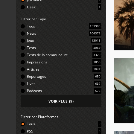
Geek
1
Filtrer par Type
Tous
133905
News
106373
Jeux
13015
Tests
4069
Tests de la communauté
3320
Impressions
3056
Articles
1047
Reportages
650
Lives
637
Podcasts
576
VOIR PLUS
(
9
)
Filtrer par Plateformes
Tous
9
PS5
8