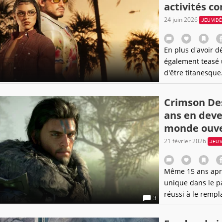
activités c
24 juin 2026
JEU VID
En plus d'avoir d
également teasé u
d'être titanesque
Crimson Des
ans en deve
monde ouver
21 février 2026
JEU 
Même 15 ans aprè
unique dans le p
réussi à le rempl
3
monde ouvert bac-
une liberté, on p