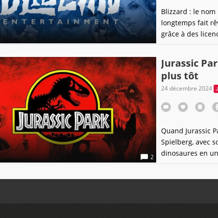
Blizzard : le no
longtemps fait rê
grâce à des lice
plus récemment O
hélas beaucoup p
Jurassic Par
l’heure incertai
plus tôt
24 décembre 2024
Quand Jurassic Pa
Spielberg, avec s
dinosaures en un
2
une référence. So
d’émerveillement 
l’essence de cett