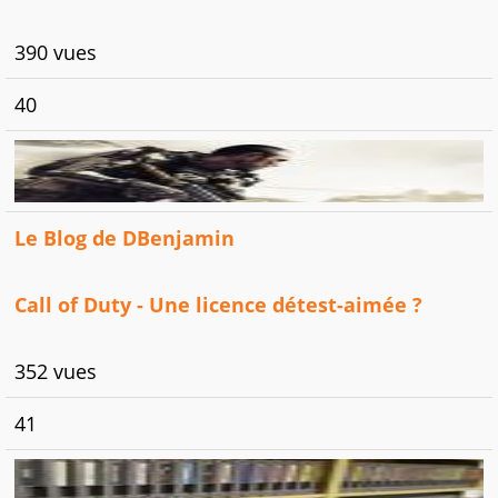
390 vues
40
Le Blog de DBenjamin
Call of Duty - Une licence détest-aimée ?
352 vues
41