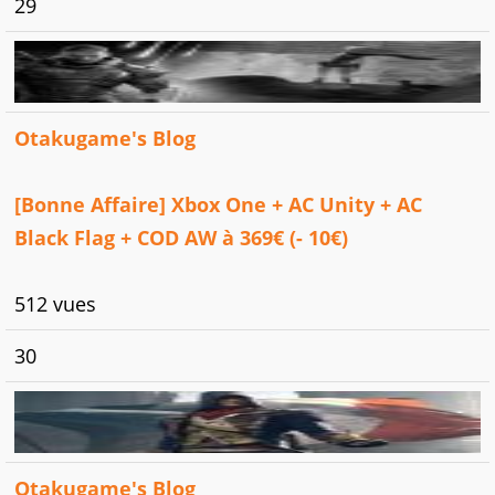
29
Otakugame's Blog
[Bonne Affaire] Xbox One + AC Unity + AC
Black Flag + COD AW à 369€ (- 10€)
512 vues
30
Otakugame's Blog