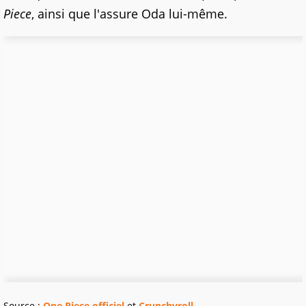
Piece
, ainsi que l'assure Oda lui-même.
Source :
One Piece officiel
et
Crunchyroll
.