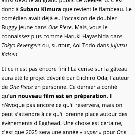
ainsi dévoilé au grand public ce week-end. C'est
donc à
Subaru Kimura
que revient le flambeau. Le
comédien avait déjà eu l'occasion de doubler
Buggy jeune dans
One Piece
. Mais, vous le
connaissez plus comme Haruki Hayashida dans
Tokyo Revengers
ou, surtout, Aoi Todo dans
Jujutsu
Kaisen
.
Et ce n'est pas encore fini ! La cerise sur la gâteau
aura été le projet dévoilé par Eiichiro Oda, l'auteur
de
One Piece
en personne. Ce dernier a confié
qu'
un nouveau film est en préparation
. Il
n'évoque pas encore ce qu'il réservera, mais on
peut s'attendre à ce qu'il prenne place autour des
événements d'Egghead. Une chose est certaine,
c'est que 2025 sera une année «
super
» pour
One