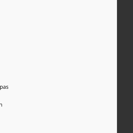
 pas
h