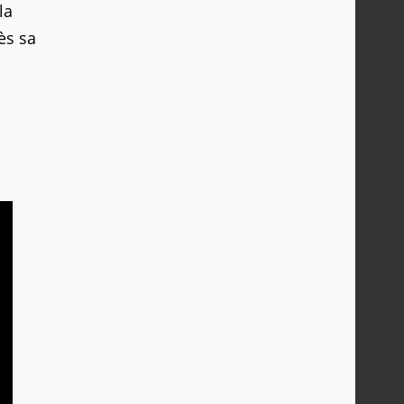
la
ès sa