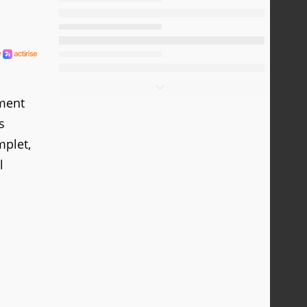
ment
s
mplet,
l