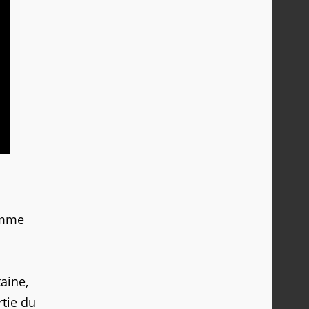
ramme
aine,
rtie du