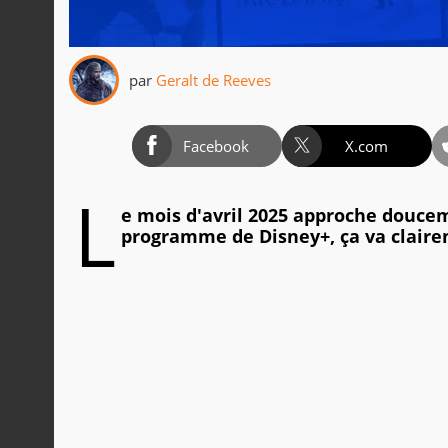
par
Geralt de Reeves
Facebook
X.com
L
e mois d'avril 2025 approche douce
programme de Disney+, ça va claire