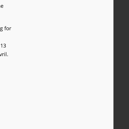
ne
g for
 13
ril.