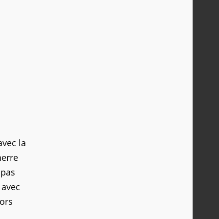
avec la
nerre
 pas
r avec
lors