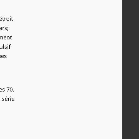
troit
ars;
ement
lsif
ues
es 70,
 série