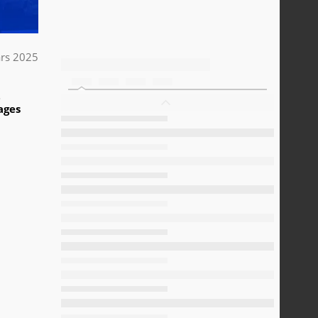
rs 2025
2
ages