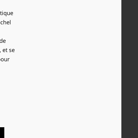
tique
ichel
 de
 et se
pour