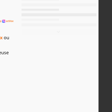
ix
ou
teuse