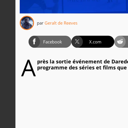
par
Geralt de Reeves
Facebook
X.com
A
près la sortie événement de Darede
programme des séries et films que