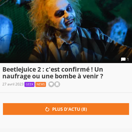
1
Beetlejuice 2 : c'est confirmé ! Un
naufrage ou une bombe à venir ?
27 avril 2023
GEEK
NEWS
PLUS D'ACTU (
8
)