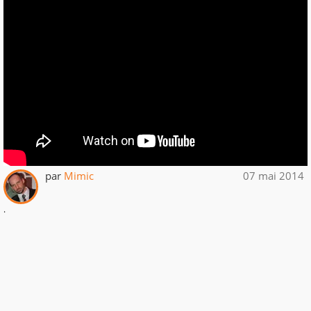
par
Mimic
07 mai 2014
.