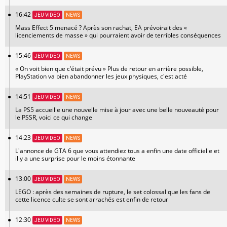
16:42
JEU VIDÉO
NEWS
Mass Effect 5 menacé ? Après son rachat, EA prévoirait des «
licenciements de masse » qui pourraient avoir de terribles conséquences
15:46
JEU VIDÉO
NEWS
« On voit bien que c’était prévu » Plus de retour en arrière possible,
PlayStation va bien abandonner les jeux physiques, c'est acté
14:51
JEU VIDÉO
NEWS
La PS5 accueille une nouvelle mise à jour avec une belle nouveauté pour
le PSSR, voici ce qui change
14:23
JEU VIDÉO
NEWS
L'annonce de GTA 6 que vous attendiez tous a enfin une date officielle et
il y a une surprise pour le moins étonnante
13:00
JEU VIDÉO
NEWS
LEGO : après des semaines de rupture, le set colossal que les fans de
cette licence culte se sont arrachés est enfin de retour
12:30
JEU VIDÉO
NEWS