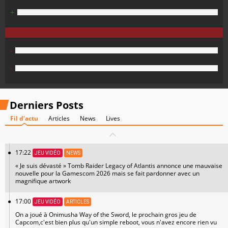
+
-
-
Derniers Posts
Fil d'actu
Articles
News
Lives
17:22
JEU VIDÉO
NEWS
« Je suis dévasté » Tomb Raider Legacy of Atlantis annonce une mauvaise
nouvelle pour la Gamescom 2026 mais se fait pardonner avec un
magnifique artwork
17:00
JEU VIDÉO
ARTICLES
On a joué à Onimusha Way of the Sword, le prochain gros jeu de
Capcom,c'est bien plus qu'un simple reboot, vous n'avez encore rien vu