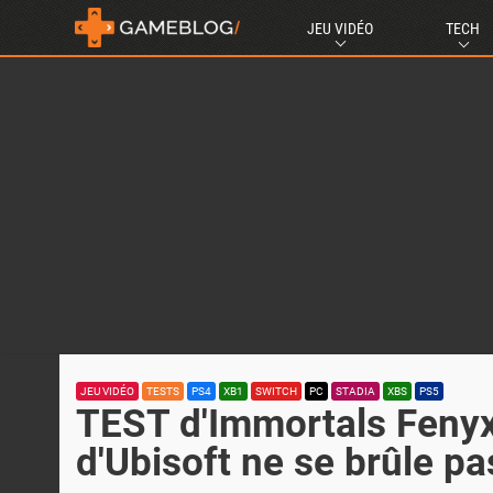
JEU VIDÉO
TECH
JEU VIDÉO
TESTS
PS4
XB1
SWITCH
PC
STADIA
XBS
PS5
TEST d'Immortals Fenyx 
d'Ubisoft ne se brûle pas