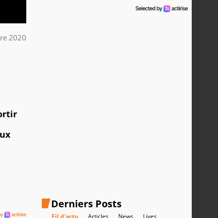
re 2020
ortir
eux
Derniers Posts
Fil d'actu
Articles
News
Lives