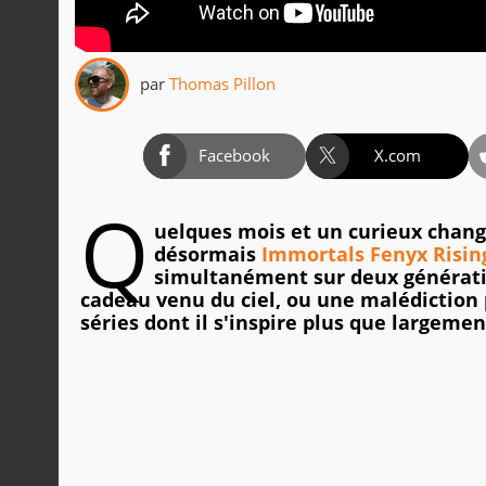
par
Thomas Pillon
Facebook
X.com
Q
uelques mois et un curieux chang
désormais
Immortals Fenyx Risin
simultanément sur deux génération
cadeau venu du ciel, ou une malédiction 
séries dont il s'inspire plus que largemen