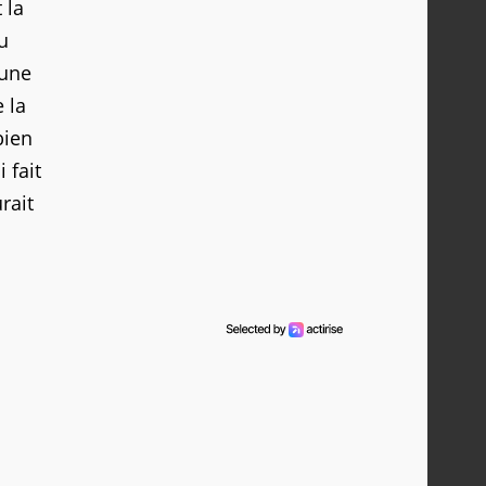
 la
u
'une
 la
bien
 fait
rait