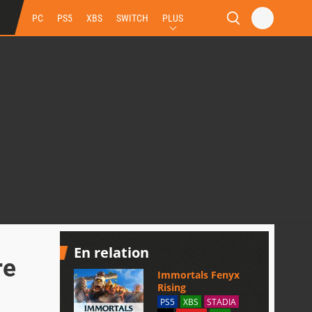
PC
PS5
XBS
SWITCH
PLUS
En relation
re
Immortals Fenyx
Rising
PS5
XBS
STADIA