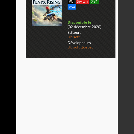
PC
Switch
XB1
PS4
Disponible le
(02 décembre 2020)
Editeurs
Ubisoft
Développeurs
Ubisoft Québec