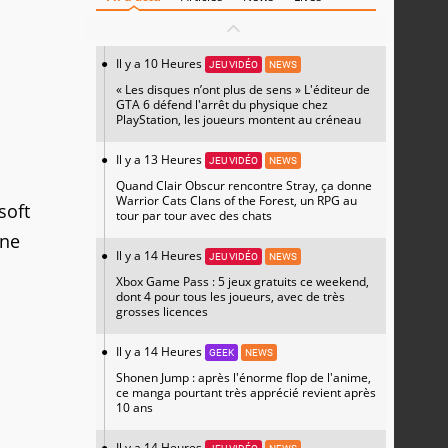
Il y a 10 Heures
JEU VIDÉO
NEWS
« Les disques n’ont plus de sens » L'éditeur de
GTA 6 défend l'arrêt du physique chez
PlayStation, les joueurs montent au créneau
Il y a 13 Heures
JEU VIDÉO
NEWS
Quand Clair Obscur rencontre Stray, ça donne
Warrior Cats Clans of the Forest, un RPG au
soft
tour par tour avec des chats
une
Il y a 14 Heures
JEU VIDÉO
NEWS
Xbox Game Pass : 5 jeux gratuits ce weekend,
dont 4 pour tous les joueurs, avec de très
grosses licences
Il y a 14 Heures
GEEK
NEWS
Shonen Jump : après l'énorme flop de l'anime,
ce manga pourtant très apprécié revient après
10 ans
Il y a 14 Heures