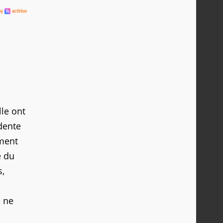
le ont
idente
ement
e du
s,
e ne