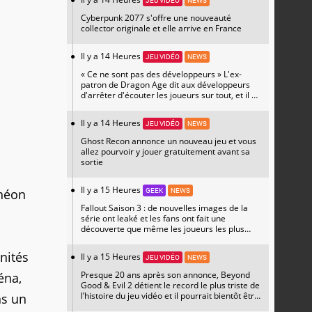
JEU VIDÉO
NEWS
Cyberpunk 2077 s'offre une nouveauté
collector originale et elle arrive en France
Il y a 14 Heures
JEU VIDÉO
NEWS
« Ce ne sont pas des développeurs » L'ex-
patron de Dragon Age dit aux développeurs
d'arrêter d'écouter les joueurs sur tout, et il a
raison
Il y a 14 Heures
JEU VIDÉO
NEWS
Ghost Recon annonce un nouveau jeu et vous
allez pourvoir y jouer gratuitement avant sa
sortie
Il y a 15 Heures
théon
GEEK
NEWS
Fallout Saison 3 : de nouvelles images de la
série ont leaké et les fans ont fait une
découverte que même les joueurs les plus
hardcore n'attendaient pas
nités
Il y a 15 Heures
JEU VIDÉO
NEWS
Presque 20 ans après son annonce, Beyond
éna,
Good & Evil 2 détient le record le plus triste de
l’histoire du jeu vidéo et il pourrait bientôt être
ns un
prêt à faire de grandes annonces