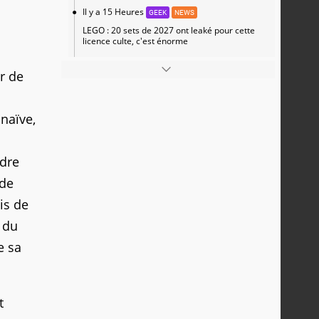
Il y a 15 Heures
GEEK
NEWS
LEGO : 20 sets de 2027 ont leaké pour cette
licence culte, c'est énorme
r de
naïve,
ndre
 de
is de
 du
e sa
t