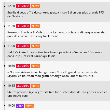
12:00
JEU VIDÉO
NEWS
Starfield vous offre du contenu gratuit inspiré d'un des plus grands FPS
de l'histoire
11:30
JEU VIDÉO
NEWS
Pokemon Ecarlate & Violet : un pokemon surpuissant débarque avec de
quoi de chasser des shiny facilement
11:00
JEU VIDÉO
NEWS
Baldur’s Gate 3 : vous êtes forcément passés à côté de ces 10 scènes
dans le jeu, et c’est Larian qui le dit
10:30
JEU VIDÉO
NEWS
« Nous assistons à un changement d’ère » Digne d'un remaster de
Skyrim, ce nouveau mod gratuit change absolument tout sur PC
10:15
JEU VIDÉO
NEWS
Steam propose 4 jeux gratuits très bien notés dont deux à garder à vie et
une nouveauté
10:00
GEEK
NEWS