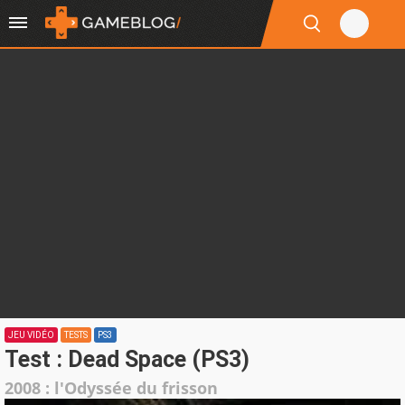
JEU VIDÉO
TESTS
PS3
Test : Dead Space (PS3)
2008 : l'Odyssée du frisson