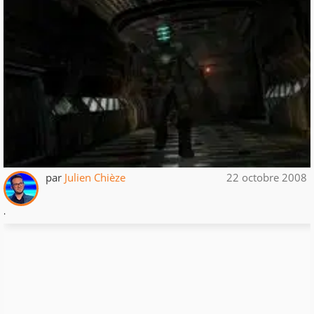
par
Julien Chièze
22 octobre 2008
.