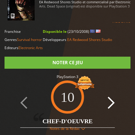
EA Redwood Shores Studio et commercialisé par Electronic
Arts. Dead Space (original) est disponible sur PlayStation 3
LIRE PLUS
Franchise
Disponible le
(23/10/2008)
Genres
Survival horror
Développeurs
EA Redwood Shores Studio
Editeurs
Electronic Arts
NOTER CE JEU
PlayStation 3
Note
10
CHEF-D'OEUVRE
10
Notes de la Rédac