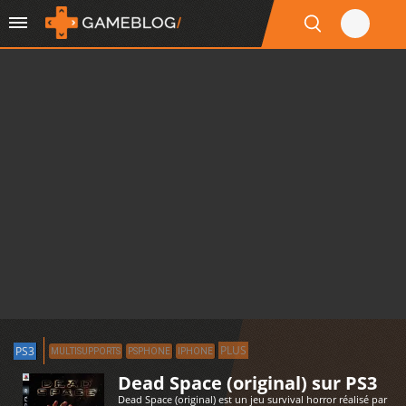
PLUS
PS3
MULTISUPPORTS
PSPHONE
IPHONE
Dead Space (original) sur PS3
Dead Space (original) est un jeu survival horror réalisé par