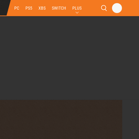
PC
PS5
XBS
SWITCH
PLUS