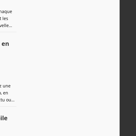
chaque
 les
velle
, mais
s en
ez une
, en
ctu ou
ile