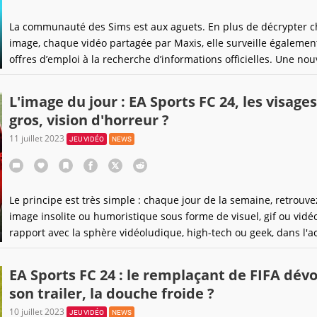
La communauté des Sims est aux aguets. En plus de décrypter 
image, chaque vidéo partagée par Maxis, elle surveille également
offres d’emploi à la recherche d’informations officielles. Une nou
découverte a néanmoins troublé une partie des joueurs consoles
est-ce à raison ?
L'image du jour : EA Sports FC 24, les visage
gros, vision d'horreur ?
11 juillet 2023
JEU VIDÉO
NEWS
Le principe est très simple : chaque jour de la semaine, retrouv
image insolite ou humoristique sous forme de visuel, gif ou vidéo
rapport avec la sphère vidéoludique, high-tech ou geek, dans l'a
intemporelle !
EA Sports FC 24 : le remplaçant de FIFA dévo
son trailer, la douche froide ?
10 juillet 2023
JEU VIDÉO
NEWS