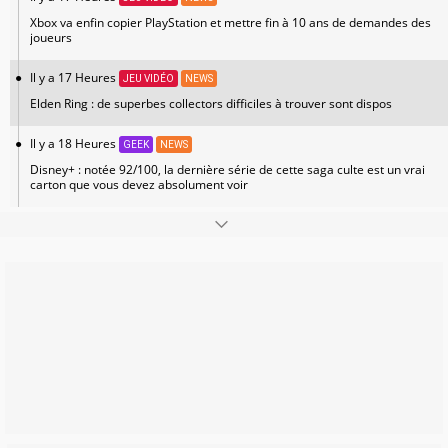
Xbox va enfin copier PlayStation et mettre fin à 10 ans de demandes des
joueurs
Il y a 17 Heures
JEU VIDÉO
NEWS
Elden Ring : de superbes collectors difficiles à trouver sont dispos
Il y a 18 Heures
GEEK
NEWS
Disney+ : notée 92/100, la dernière série de cette saga culte est un vrai
carton que vous devez absolument voir