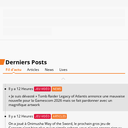
Derniers Posts
Fil d'actu
Articles
News
Lives
Il y a 12 Heures
JEU VIDÉO
NEWS
« Je suis dévasté » Tomb Raider Legacy of Atlantis annonce une mauvaise
nouvelle pour la Gamescom 2026 mais se fait pardonner avec un
magnifique artwork
Il y a 12 Heures
JEU VIDÉO
ARTICLES
On a joué à Onimusha Way of the Sword, le prochain gros jeu de
Capcom,c'est bien plus qu'un simple reboot, vous n'avez encore rien vu