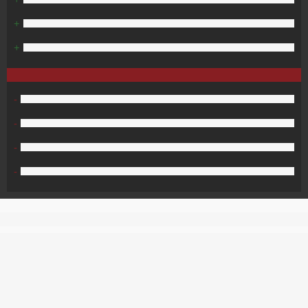
+
+
-
-
-
-