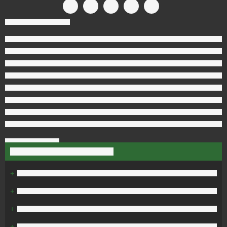
+
+
+
+