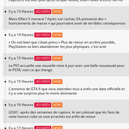
Il y a 13 Heures
JEU VIDÉO
NEWS
Mass Effect 5 menacé ? Après son rachat, EA prévoirait des «
licenciements de masse » qui pourraient avoir de terribles conséquences
Il y a 14 Heures
JEU VIDÉO
NEWS
« On voit bien que c’était prévu » Plus de retour en arrière possible,
PlayStation va bien abandonner les jeux physiques, c'est acté
Il y a 15 Heures
JEU VIDÉO
NEWS
La PS5 accueille une nouvelle mise à jour avec une belle nouveauté pour
le PSSR, voici ce qui change
Il y a 15 Heures
JEU VIDÉO
NEWS
L'annonce de GTA 6 que vous attendiez tous a enfin une date officielle et
il y a une surprise pour le moins étonnante
Il y a 16 Heures
JEU VIDÉO
NEWS
LEGO : après des semaines de rupture, le set colossal que les fans de
cette licence culte se sont arrachés est enfin de retour
Il y a 17 Heures
JEU VIDÉO
NEWS