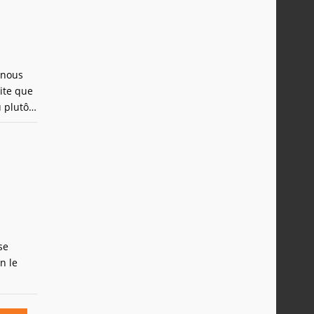
 nous
ite que
plutôt,
 selon
se
n le
l
qui