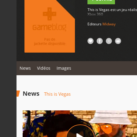
This is Vegas est un jeu réal
Xbox 360
Editeurs
Midway
News
Vidéos
Images
News
This is Vegas