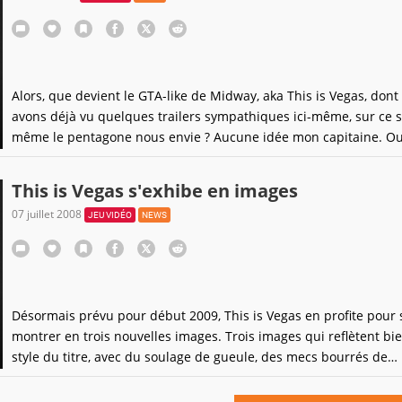
Alors, que devient le GTA-like de Midway, aka This is Vegas, dont
avons déjà vu quelques trailers sympathiques ici-même, sur ce s
même le pentagone nous envie ? Aucune idée mon capitaine. Ou 
si quelques infos, mais elles ne sont pas vraiment bonnes.Ainsi,
l'enseigne américaine Gamestop, le titre aurait tout simplement
This is Vegas s'exhibe en images
07 juillet 2008
JEU VIDÉO
NEWS
Désormais prévu pour début 2009, This is Vegas en profite pour 
montrer en trois nouvelles images. Trois images qui reflètent bie
style du titre, avec du soulage de gueule, des mecs bourrés de
testostérone ou encore d'attitudes bien "mec". Le titre de Surrea
Software se déclinera sur PC, PS3 et Xbox 360. Espérons que ce 