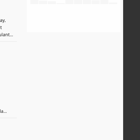
ay,
t
ulant
auche
010, le
la
 eux,
la