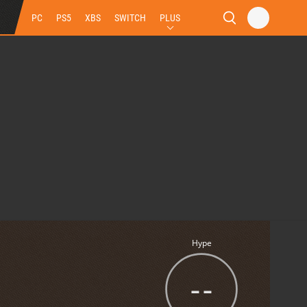
PC
PS5
XBS
SWITCH
PLUS
Hype
--