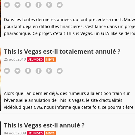
Dans les toutes dernières années qui ont précédé sa mort, Midw
pourtant déjà en difficultés financières, s'est lancé dans un proje
pharaonique. Ce projet, c'était This is Vegas, un GTA-like se déro
dans la ville célèbre pour ses nombreux casinos et pour la déb
qu'elle encourage chez ses visiteurs. Déclaré comme annulé en 2
This is Vegas est-il totalement annulé ?
jeu vient de refaire surface dans
25 août 2010
JEU VIDÉO
NEWS
Alors que l'an dernier déjà, des rumeurs allaient bon train sur
l'éventuelle annulation de This is Vegas, le site d'actualités
vidéoludiques CVG, nous informe que cette fois, ce pourrait être 
"bonne".En effet, selon leurs propres informations, venant selon
d'une source chaude "proche du dossier", le titre serait passé à 
This is Vegas est-il annulé ?
trappe,
04 août 2009
JEU VIDÉO
NEWS