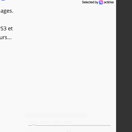
mages.
PS3 et
rs...