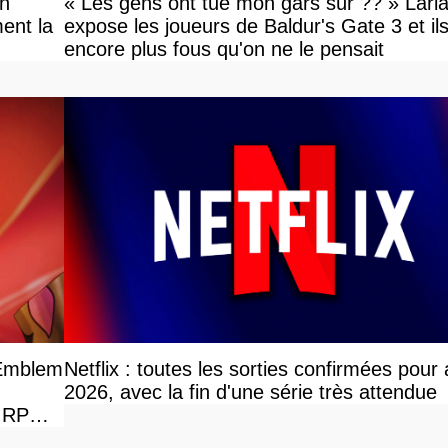
on
« Les gens ont tué mon gars sûr ?? » Lari
ent la
expose les joueurs de Baldur's Gate 3 et il
encore plus fous qu'on ne le pensait
 Emblem
Netflix : toutes les sorties confirmées pour
2026, avec la fin d'une série très attendue
e RPG