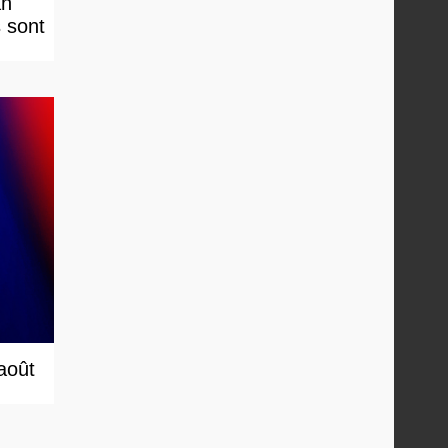
an
s sont
 août