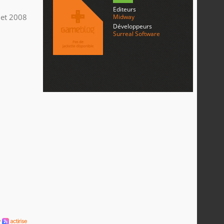
Editeurs
llet 2008
Midway
Développeurs
Surreal Software