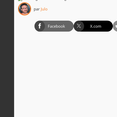
par
Julo
Facebook
X.com