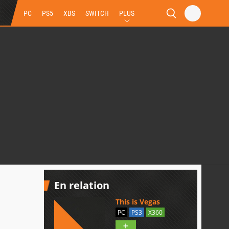
PC
PS5
XBS
SWITCH
PLUS
En relation
This is Vegas
PC
PS3
X360