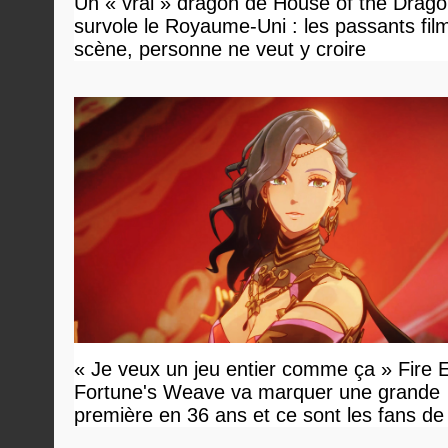
Un « vrai » dragon de House of the Drag
survole le Royaume-Uni : les passants film
scène, personne ne veut y croire
« Je veux un jeu entier comme ça » Fire
Fortune's Weave va marquer une grande
première en 36 ans et ce sont les fans d
en tour par tour qui vont être contents