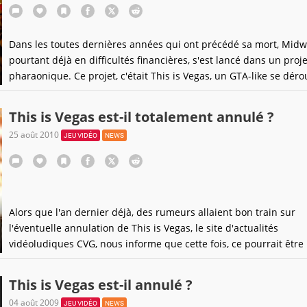
Dans les toutes dernières années qui ont précédé sa mort, Midw
pourtant déjà en difficultés financières, s'est lancé dans un proje
pharaonique. Ce projet, c'était This is Vegas, un GTA-like se déro
dans la ville célèbre pour ses nombreux casinos et pour la déb
qu'elle encourage chez ses visiteurs. Déclaré comme annulé en 2
This is Vegas est-il totalement annulé ?
jeu vient de refaire surface dans
25 août 2010
JEU VIDÉO
NEWS
Alors que l'an dernier déjà, des rumeurs allaient bon train sur
l'éventuelle annulation de This is Vegas, le site d'actualités
vidéoludiques CVG, nous informe que cette fois, ce pourrait être 
"bonne".En effet, selon leurs propres informations, venant selon
d'une source chaude "proche du dossier", le titre serait passé à 
This is Vegas est-il annulé ?
trappe,
04 août 2009
JEU VIDÉO
NEWS