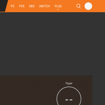
PC
PS5
XBS
SWITCH
PLUS
Hype
--