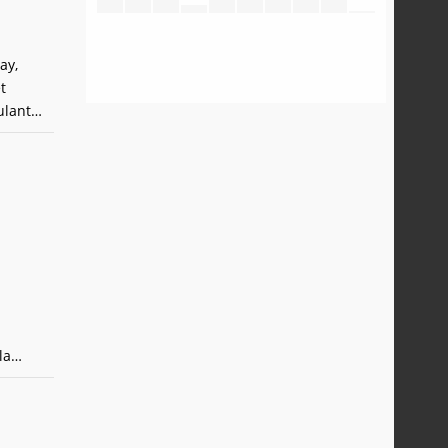
ay,
t
ulant
auche
010, le
la
 eux,
la