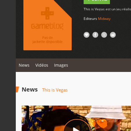
This is Vegas est un jeu réa
Editeurs
Midway
News
Vidéos
Images
News
This is Vegas