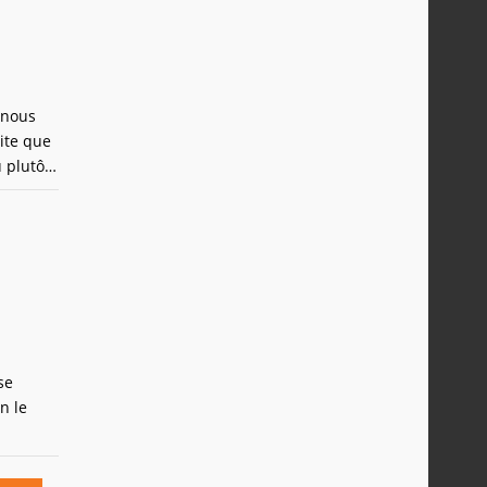
 nous
ite que
plutôt,
 selon
se
n le
l
qui