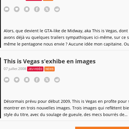
Alors, que devient le GTA-like de Midway, aka This is Vegas, dont
avons déjà vu quelques trailers sympathiques ici-même, sur ce s
même le pentagone nous envie ? Aucune idée mon capitaine. Ou 
si quelques infos, mais elles ne sont pas vraiment bonnes.Ainsi,
l'enseigne américaine Gamestop, le titre aurait tout simplement
This is Vegas s'exhibe en images
07 juillet 2008
JEU VIDÉO
NEWS
Désormais prévu pour début 2009, This is Vegas en profite pour 
montrer en trois nouvelles images. Trois images qui reflètent bie
style du titre, avec du soulage de gueule, des mecs bourrés de
testostérone ou encore d'attitudes bien "mec". Le titre de Surrea
Software se déclinera sur PC, PS3 et Xbox 360. Espérons que ce 