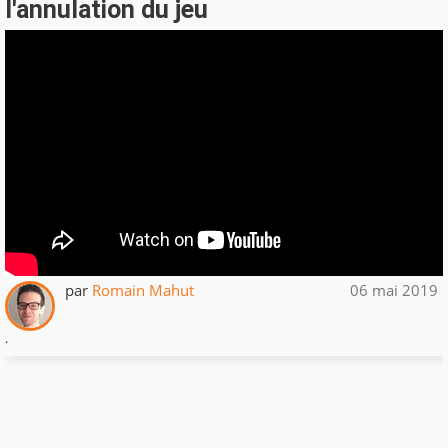
l'annulation du jeu
par
Romain Mahut
06 mai 2019
.