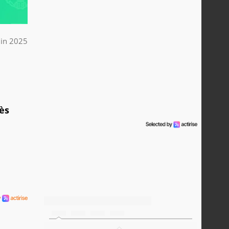
uin 2025
ès