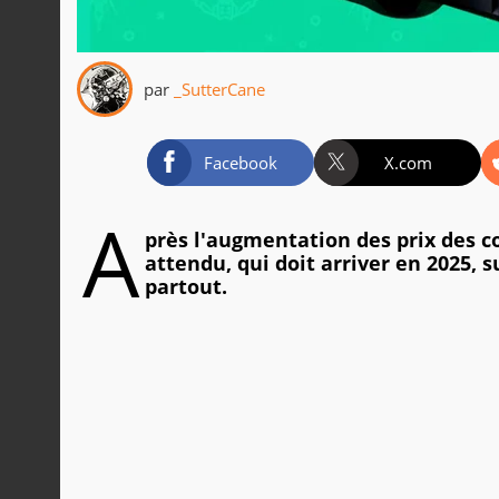
par
_SutterCane
Facebook
X.com
A
près l'augmentation des prix des c
attendu, qui doit arriver en 2025, s
partout.