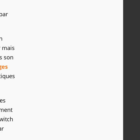
par
n
r mais
ns son
ges
tiques
les
ement
Switch
ar