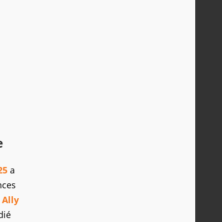
e
25
a
nces
Ally
dié