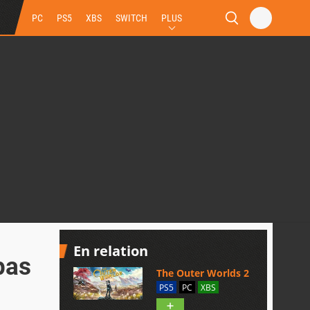
PC
PS5
XBS
SWITCH
PLUS
En relation
pas
The Outer Worlds 2
PS5
PC
XBS