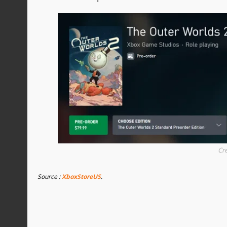
Cré
Source :
XboxStoreUS
.