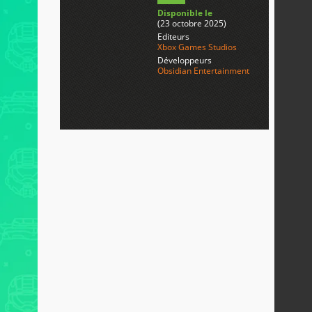
Disponible le
(23 octobre 2025)
Editeurs
Xbox Games Studios
Développeurs
Obsidian Entertainment