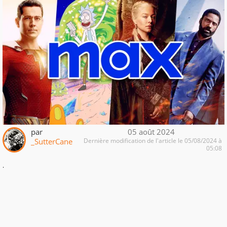
par
05 août 2024
_SutterCane
Dernière modification de l'article le 05/08/2024 à
05:08
.