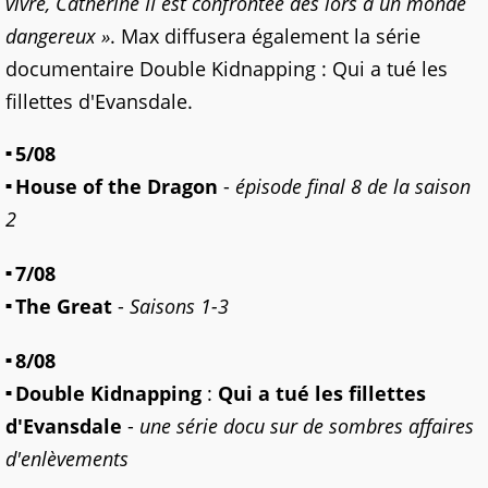
vivre, Catherine II est confrontée dès lors à un monde
dangereux »
. Max diffusera également la série
documentaire Double Kidnapping : Qui a tué les
fillettes d'Evansdale.
5/08
House of the Dragon
-
épisode final 8 de la saison
2
7/08
The Great
-
Saisons 1-3
8/08
Double Kidnapping
:
Qui a tué les fillettes
d'Evansdale
-
une série docu sur de sombres affaires
d'enlèvements