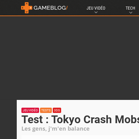
JEU VIDÉO
TECH
JEU VIDÉO
TESTS
3DS
Test : Tokyo Crash Mob
Les gens, j'm'en balance