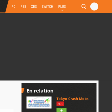
PC
PS5
XBS
SWITCH
PLUS
En relation
Tokyo Crash Mobs
3DS