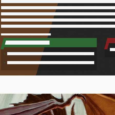
-
+
+