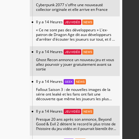
Cyberpunk 2077 s'offre une nouveauté
collector originale et elle arrive en France
Il y a 14 Heures
JEU VIDÉO
NEWS
« Ce ne sont pas des développeurs » L'ex-
patron de Dragon Age dit aux développeurs
d'arrêter d'écouter les joueurs sur tout, et il a
raison
Il y a 14 Heures
JEU VIDÉO
NEWS
Ghost Recon annonce un nouveau jeu et vous
allez pourvoir y jouer gratuitement avant sa
sortie
Il y a 14 Heures
GEEK
NEWS
Fallout Saison 3 : de nouvelles images de la
série ont leaké et les fans ont fait une
découverte que même les joueurs les plus
hardcore n'attendaient pas
Il y a 14 Heures
JEU VIDÉO
NEWS
Presque 20 ans après son annonce, Beyond
Good & Evil 2 détient le record le plus triste de
l’histoire du jeu vidéo et il pourrait bientôt être
prêt à faire de grandes annonces