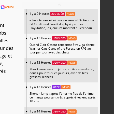
Il y a 9 Heures
JEU VIDÉO
NEWS
« Les disques n’ont plus de sens » L'éditeur de
GTA 6 défend l'arrêt du physique chez
ant
PlayStation, les joueurs montent au créneau
obs
Il y a 13 Heures
JEU VIDÉO
NEWS
lles
Quand Clair Obscur rencontre Stray, ça donne
our des
Warrior Cats Clans of the Forest, un RPG au
tour par tour avec des chats
uge et
Il y a 13 Heures
e,
JEU VIDÉO
NEWS
Xbox Game Pass : 5 jeux gratuits ce weekend,
rès
dont 4 pour tous les joueurs, avec de très
grosses licences
Il y a 13 Heures
GEEK
NEWS
Shonen Jump : après l'énorme flop de l'anime,
ce manga pourtant très apprécié revient après
10 ans
Il y a 14 Heures
JEU VIDÉO
NEWS