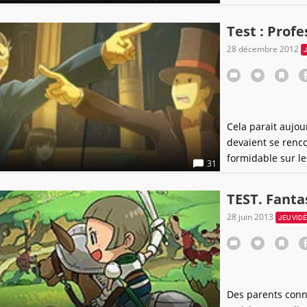
Pokémon Company 
série, ou capital
Test : Prof
surtout, ces crus 
28 décembre 2012
Cela parait aujou
devaient se renc
formidable sur le
31
su séduire aussi 
héroïque, viril e
TEST. Fanta
films animés et
28 juin 2013
JEU VID
Des parents conn