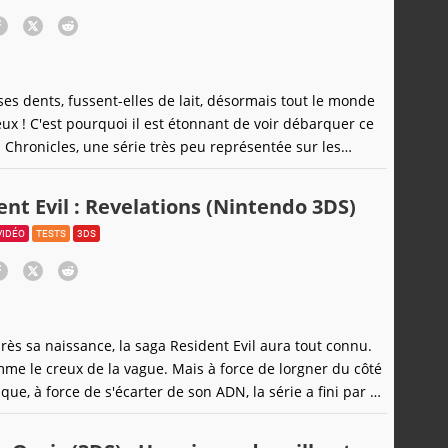
es dents, fussent-elles de lait, désormais tout le monde
jeux ! C'est pourquoi il est étonnant de voir débarquer ce
Chronicles, une série très peu représentée sur les
 et qui n'a jamais déplacé des foules de ce côté de
ait-ce parce que son concept est parfaitement adapté à la
ent Evil : Revelations (Nintendo 3DS)
VIDÉO
TESTS
3DS
rès sa naissance, la saga Resident Evil aura tout connu.
me le creux de la vague. Mais à force de lorgner du côté
ique, à force de s'écarter de son ADN, la série a fini par se
de ses fans les plus convaincus. Perdue en eaux troubles
tion, la série tente ainsi de se retrouver sur 3DS. Avec cet