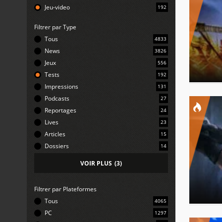
Jeu-video
192
Filtrer par Type
Tous
4833
News
3826
Jeux
556
Tests
192
Impressions
131
Podcasts
27
Reportages
24
Lives
23
Articles
15
Dossiers
14
VOIR PLUS
(
3
)
Filtrer par Plateformes
Tous
4065
PC
1297