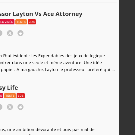
voudrait-elle clore rapidement le chapitre 3DS de la
iser encore davantage sur son regain de popularité ? Et
essor Layton Vs Ace Attorney
Ultra
JEU VIDÉO
TESTS
3DS
rd'hui évident : les Expendables des jeux de logique
ontrer dans une seule et même aventure. Une idée
 papier. A ma gauche, Layton le professeur préféré qui a
bien les gamers que les ménagères. A ma droite, l'avocat
t souvent gaffeur, Phoenix Wright. Héros de manga, de
sy Life
 même de
ÉO
TESTS
3DS
us, une ambition dévorante et puis pas mal de