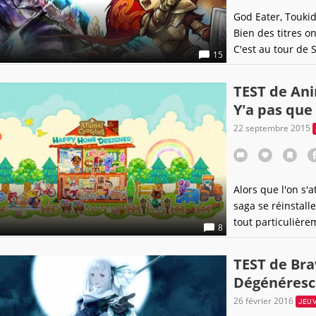
God Eater, Toukid
Bien des titres o
C'est au tour de S
15
spin-off dédié à 
décembre 2014, l
TEST de Ani
dans nos contrée
Y'a pas que 
22 septembre 2015
Alors que l'on s'
saga se réinstall
tout particulière
8
bonne initiative ?
TEST de Bra
Dégénéres
26 février 2016
JEU 