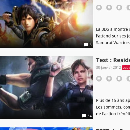
La 3DS a montré s
l'attend sur ses 
Samurai Warriors 
8
consoles Nintendo
l'Atlantique. Ser
Test : Resid
3D ? Rien
30 janvier 2012
JEU 
Plus de 15 ans ap
Les sommets, com
de l'action frénét
54
perdre aux yeux 
entre survie et ac