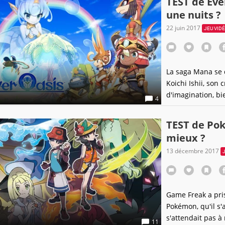
TEST de Eve
épisode
une nuits ?
22 juin 2017
JEU VID
La saga Mana se 
Koichi Ishii, son
d'imagination, bi
4
des remakes de Ze
désert, histoire 
TEST de Pok
l'Action-RPG, sau
mieux ?
13 décembre 2017
Game Freak a pris
Pokémon, qu'il s'
s'attendait pas à 
11