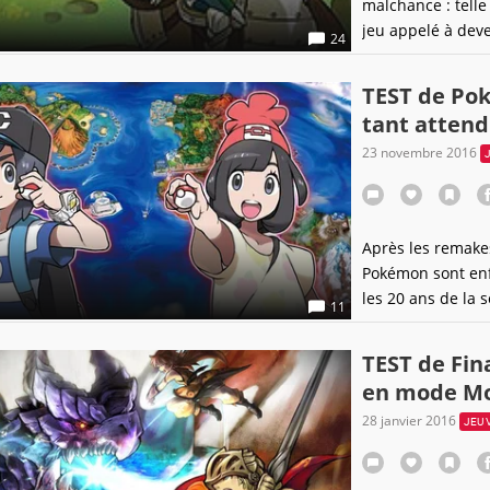
malchance : telle
jeu appelé à deve
24
TEST de Pok
tant attend
23 novembre 2016
Après les remake
Pokémon sont enfi
les 20 ans de la 
11
par Nintendo et 
Soleil ont la lo
TEST de Fin
sérieusement date
en mode Mo
28 janvier 2016
JEU 