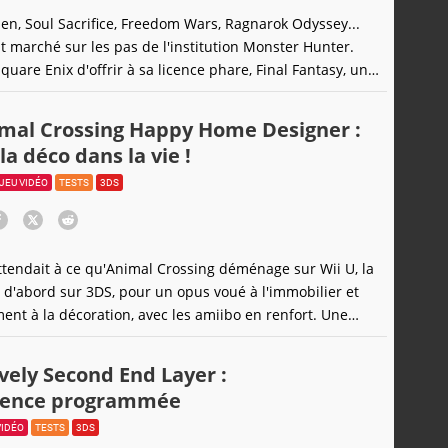
en, Soul Sacrifice, Freedom Wars, Ragnarok Odyssey...
nt marché sur les pas de l'institution Monster Hunter.
quare Enix d'offrir à sa licence phare, Final Fantasy, un
la chasse au monstre en coopération. Sorti au Japon en
e jeu aura mis un tout petit plus d'un an pour débarquer
mal Crossing Happy Home Designer :
s,
la déco dans la vie !
JEU VIDÉO
TESTS
3DS
attendait à ce qu'Animal Crossing déménage sur Wii U, la
e d'abord sur 3DS, pour un opus voué à l'immobilier et
ment à la décoration, avec les amiibo en renfort. Une
vely Second End Layer :
cence programmée
VIDÉO
TESTS
3DS