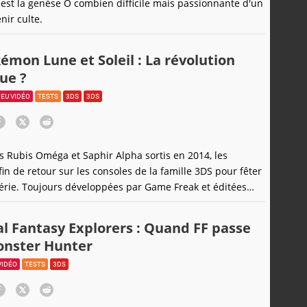
 est la genèse Ô combien difficile mais passionnante d'un
nir culte.
émon Lune et Soleil : La révolution
ue ?
JEU VIDÉO
TESTS
3DS
3DS
s Rubis Oméga et Saphir Alpha sortis en 2014, les
n de retour sur les consoles de la famille 3DS pour fêter
série. Toujours développées par Game Freak et éditées
The Pokémon Company, les nouvelles versions Lune et
urde tâche de renouveler une formule qui commence à
al Fantasy Explorers : Quand FF passe
r. Pour ce faire, on
nster Hunter
VIDÉO
TESTS
3DS