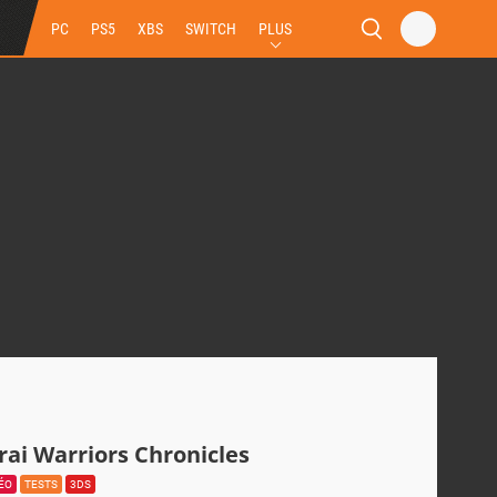
PC
PS5
XBS
SWITCH
PLUS
rai Warriors Chronicles
DÉO
TESTS
3DS