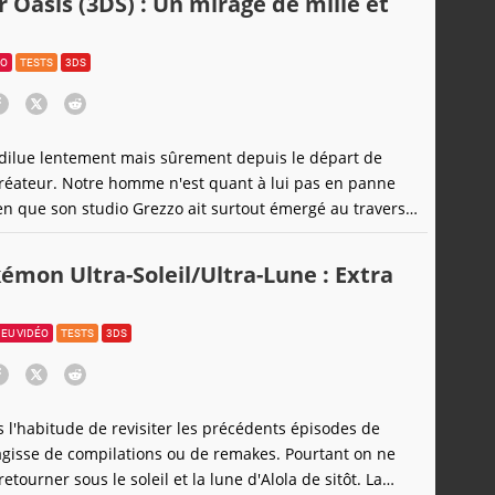
r Oasis (3DS) : Un mirage de mille et
ÉO
TESTS
3DS
dilue lentement mais sûrement depuis le départ de
 créateur. Notre homme n'est quant à lui pas en panne
en que son studio Grezzo ait surtout émergé au travers
lda sur 3DS. Ever Oasis s'aventure en effet dans le
de faire souffler un vent de fraîcheur dans le monde de
émon Ultra-Soleil/Ultra-Lune : Extra
poudré ici de graines
JEU VIDÉO
TESTS
3DS
 l'habitude de revisiter les précédents épisodes de
agisse de compilations ou de remakes. Pourtant on ne
retourner sous le soleil et la lune d'Alola de sitôt. La