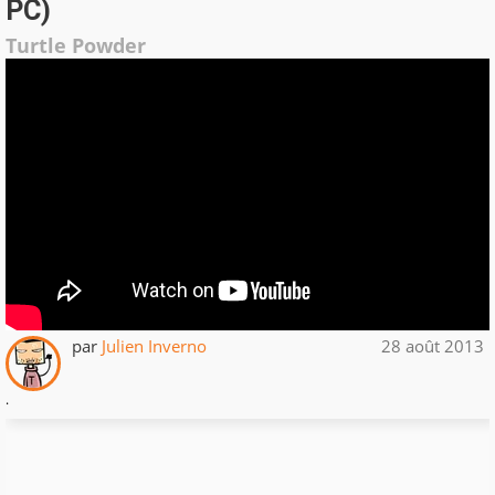
PC)
Turtle Powder
par
Julien Inverno
28 août 2013
.