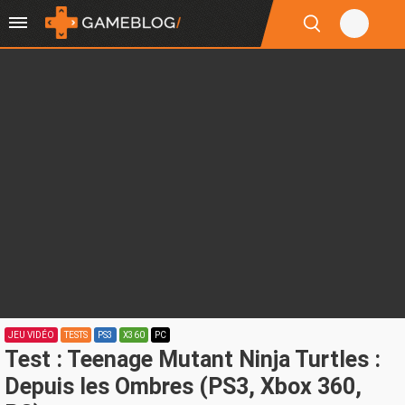
JEU VIDÉO
TESTS
PS3
X360
PC
Test : Teenage Mutant Ninja Turtles :
Depuis les Ombres (PS3, Xbox 360,