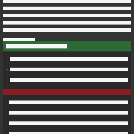
+
+
+
-
-
-
-