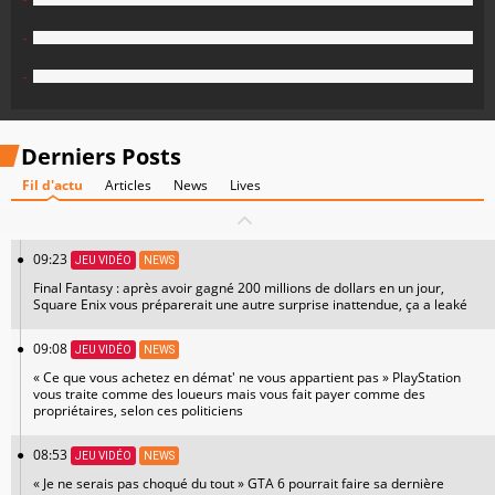
-
-
Derniers Posts
Fil d'actu
Articles
News
Lives
09:23
JEU VIDÉO
NEWS
Final Fantasy : après avoir gagné 200 millions de dollars en un jour,
Square Enix vous préparerait une autre surprise inattendue, ça a leaké
09:08
JEU VIDÉO
NEWS
« Ce que vous achetez en démat' ne vous appartient pas » PlayStation
vous traite comme des loueurs mais vous fait payer comme des
propriétaires, selon ces politiciens
08:53
JEU VIDÉO
NEWS
« Je ne serais pas choqué du tout » GTA 6 pourrait faire sa dernière