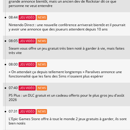
grande annonce bientôt, mais un ancien dev de Rockstar dit ce que
personne ne veut entendre
08:44
JEU VIDÉO
NEWS
Nintendo Direct : une nouvelle conférence arriverait bientôt et il pourrait
y avoir une annonce que des joueurs attendent depuis 10 ans
08:05
JEU VIDÉO
NEWS
Steam vous offre un jeu gratuit très bien noté à garder à vie, mais faites
très vite
08:00
JEU VIDÉO
NEWS
« On attendait ça depuis tellement longtemps » Paralives annonce une
fonctionnalité que les fans des Sims n'osaient plus espérer
07:40
JEU VIDÉO
NEWS
PS Plus : un DLC gratuit et un cadeau offerts pour le plus gros jeu d'août
2026
07:31
JEU VIDÉO
NEWS
L'Epic Games Store offre à tout le monde 2 jeux gratuits à garder, ils sont
bien notés