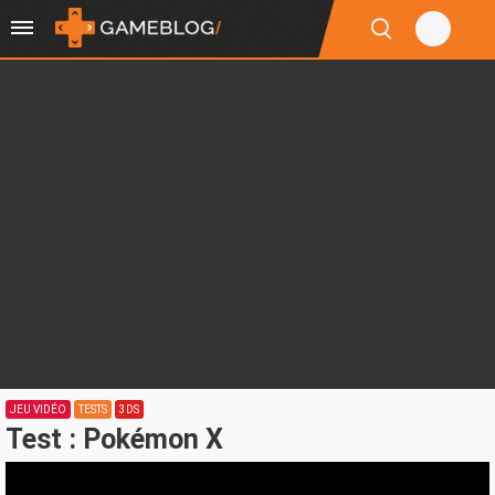
JEU VIDÉO
TESTS
3DS
Test : Pokémon X