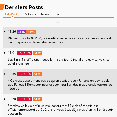
Derniers Posts
Fil d'actu
Articles
News
Lives
11:26
GEEK
NEWS
Disney+ : notée 92/100, la dernière série de cette saga culte est un vrai
carton que vous devez absolument voir
11:01
JEU VIDÉO
NEWS
Les Sims 4 s'offre une nouvelle mise à jour à installer très vite, voici ce
qu'elle change
10:55
JEU VIDÉO
NEWS
« Ce n'est absolument pas ce qu'on avait prévu » Un ancien dev révèle
que Fallout 3 Remaster pourrait corriger l'un des plus grands regrets de
l'équipe
10:50
JEU VIDÉO
NEWS
Stardew Valley a enfin un vrai concurrent ! Fields of Mistria est
officiellement sorti après 2 ans et vous êtes déjà plus d'un million à avoir
succombé