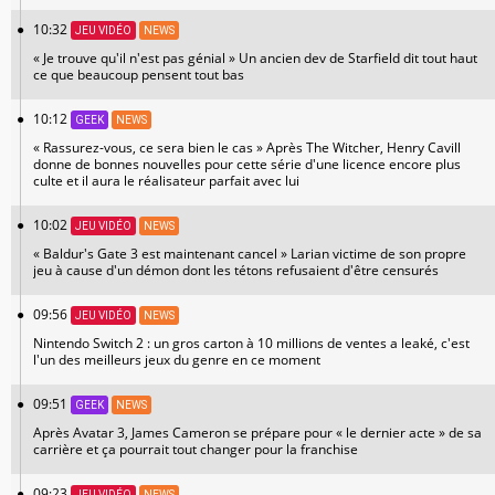
10:32
JEU VIDÉO
NEWS
« Je trouve qu'il n'est pas génial » Un ancien dev de Starfield dit tout haut
ce que beaucoup pensent tout bas
10:12
GEEK
NEWS
« Rassurez-vous, ce sera bien le cas » Après The Witcher, Henry Cavill
donne de bonnes nouvelles pour cette série d'une licence encore plus
culte et il aura le réalisateur parfait avec lui
10:02
JEU VIDÉO
NEWS
« Baldur's Gate 3 est maintenant cancel » Larian victime de son propre
jeu à cause d'un démon dont les tétons refusaient d'être censurés
09:56
JEU VIDÉO
NEWS
Nintendo Switch 2 : un gros carton à 10 millions de ventes a leaké, c'est
l'un des meilleurs jeux du genre en ce moment
09:51
GEEK
NEWS
Après Avatar 3, James Cameron se prépare pour « le dernier acte » de sa
carrière et ça pourrait tout changer pour la franchise
09:23
JEU VIDÉO
NEWS