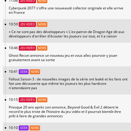
11:06
JEU VIDÉO
NEWS
Cyberpunk 2077 s'offre une nouveauté collector originale et elle arrive
en France
10:59
JEU VIDÉO
NEWS
« Ce ne sont pas des développeurs » L'ex-patron de Dragon Age dit aux
développeurs d'arrêter d'écouter les joueurs sur tout, et il a raison
10:46
JEU VIDÉO
NEWS
Ghost Recon annonce un nouveau jeu et vous allez pourvoir y jouer
gratuitement avant sa sortie
10:41
GEEK
NEWS
Fallout Saison 3 : de nouvelles images de la série ont leaké et les fans ont
fait une découverte que même les joueurs les plus hardcore
n'attendaient pas
10:15
JEU VIDÉO
NEWS
Presque 20 ans après son annonce, Beyond Good & Evil 2 détient le
record le plus triste de l’histoire du jeu vidéo et il pourrait bientôt être
prêt à faire de grandes annonces
10:10
GEEK
NEWS