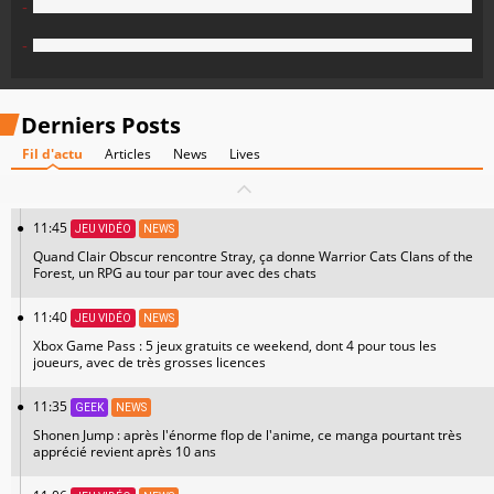
-
-
Derniers Posts
Fil d'actu
Articles
News
Lives
11:45
JEU VIDÉO
NEWS
Quand Clair Obscur rencontre Stray, ça donne Warrior Cats Clans of the
Forest, un RPG au tour par tour avec des chats
11:40
JEU VIDÉO
NEWS
Xbox Game Pass : 5 jeux gratuits ce weekend, dont 4 pour tous les
joueurs, avec de très grosses licences
11:35
GEEK
NEWS
Shonen Jump : après l'énorme flop de l'anime, ce manga pourtant très
apprécié revient après 10 ans