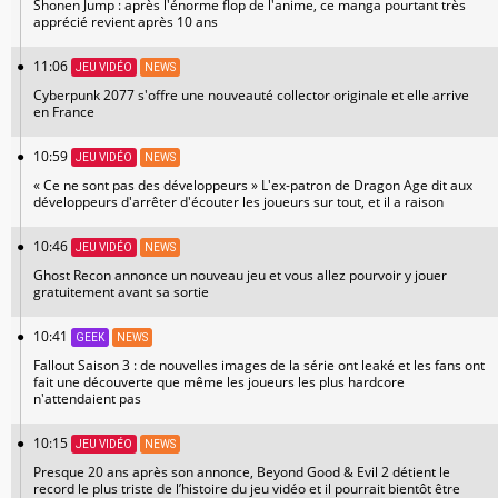
Shonen Jump : après l'énorme flop de l'anime, ce manga pourtant très
apprécié revient après 10 ans
11:06
JEU VIDÉO
NEWS
Cyberpunk 2077 s'offre une nouveauté collector originale et elle arrive
en France
10:59
JEU VIDÉO
NEWS
« Ce ne sont pas des développeurs » L'ex-patron de Dragon Age dit aux
développeurs d'arrêter d'écouter les joueurs sur tout, et il a raison
10:46
JEU VIDÉO
NEWS
Ghost Recon annonce un nouveau jeu et vous allez pourvoir y jouer
gratuitement avant sa sortie
10:41
GEEK
NEWS
Fallout Saison 3 : de nouvelles images de la série ont leaké et les fans ont
fait une découverte que même les joueurs les plus hardcore
n'attendaient pas
10:15
JEU VIDÉO
NEWS
Presque 20 ans après son annonce, Beyond Good & Evil 2 détient le
record le plus triste de l’histoire du jeu vidéo et il pourrait bientôt être