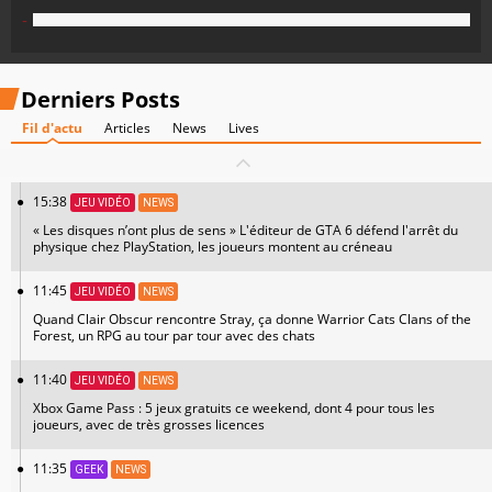
-
Derniers Posts
Fil d'actu
Articles
News
Lives
15:38
JEU VIDÉO
NEWS
« Les disques n’ont plus de sens » L'éditeur de GTA 6 défend l'arrêt du
physique chez PlayStation, les joueurs montent au créneau
11:45
JEU VIDÉO
NEWS
Quand Clair Obscur rencontre Stray, ça donne Warrior Cats Clans of the
Forest, un RPG au tour par tour avec des chats
11:40
JEU VIDÉO
NEWS
Xbox Game Pass : 5 jeux gratuits ce weekend, dont 4 pour tous les
joueurs, avec de très grosses licences
11:35
GEEK
NEWS