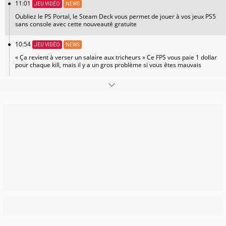
11:01
JEU VIDÉO
NEWS
Oubliez le PS Portal, le Steam Deck vous permet de jouer à vos jeux PS5
sans console avec cette nouveauté gratuite
10:54
JEU VIDÉO
NEWS
« Ça revient à verser un salaire aux tricheurs » Ce FPS vous paie 1 dollar
pour chaque kill, mais il y a un gros problème si vous êtes mauvais