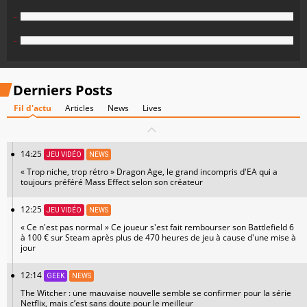
-
-
Derniers Posts
Fil d'actu
Articles
News
Lives
14:25
JEU VIDÉO
NEWS
« Trop niche, trop rétro » Dragon Age, le grand incompris d'EA qui a
toujours préféré Mass Effect selon son créateur
12:25
JEU VIDÉO
NEWS
« Ce n'est pas normal » Ce joueur s'est fait rembourser son Battlefield 6
à 100 € sur Steam après plus de 470 heures de jeu à cause d'une mise à
jour
12:14
GEEK
NEWS
The Witcher : une mauvaise nouvelle semble se confirmer pour la série
Netflix, mais c’est sans doute pour le meilleur