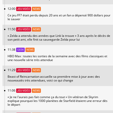
12:00
JEU VIDÉO
NEWS
Ce jeu FF7 était perdu depuis 20 ans et un fan a dépensé 900 dollars pour
le sauver
11:50
JEU VIDÉO
NEWS
« Zelda a attendu des années que Link la trouve » 3 ans après le décès de
son petit ami, elle finit sa sauvegarde Zelda pour lui
11:38
GEEK
NEWS
HBO Max : toutes les sorties de la semaine avec des films classiques et
une nouvelle série très attendue
11:29
JEU VIDÉO
NEWS
Beast of Reincarnation accueille sa première mise à jour avec des
nouveautés très attendues, voici ce qui change
11:06
JEU VIDÉO
NEWS
« Je ne l'aurais pas fait comme ça du tout » Un vétéran de Skyrim
explique pourquoi les 1000 planètes de Starfield étaient une erreur dès
le départ