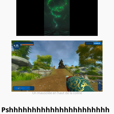
Un mausolée en haut de la coline
Pshhhhhhhhhhhhhhhhhhhhhh