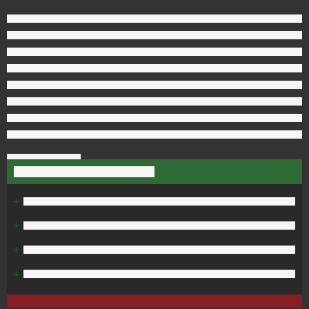
+
+
+
+