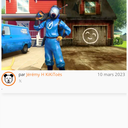
par
Jérémy H KiKiToès
10 mars 2023
.