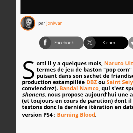
par
Joniwan
Facebook
X.com
S
orti il y a quelques mois,
Naruto Ul
termes de jeu de baston "pop corn"
puisant dans son sachet de friandi
production estampillée
DBZ
ou
Saint Sei
conviendrez).
Bandai Namco
, qui s'est s
shonens
, nous propose aujourd'hui une 
(et toujours en cours de parution) dont i
testons donc la dernière itération en da
version PS4 :
B
urning Blood
.