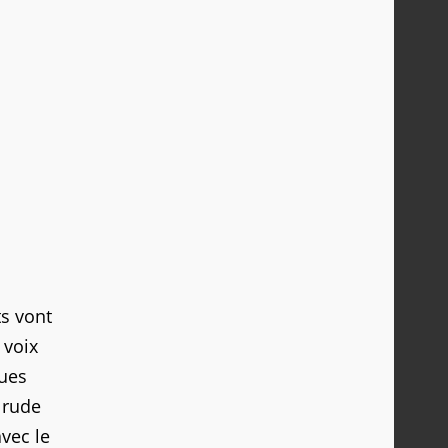
ts vont
 voix
ques
 rude
avec le