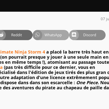
07 j
Reddit
WhatsApp
Discord
timate Ninja Storm 4
a placé la barre très haut en
 (on pourrait presque y jouer à une seule main en
ses en même temps !), atomisant au passage tout
ya
(pas très difficile pour ce dernier, vous en
pécialisé dans l'édition de jeux tirés des plus gran 
autre adaptation d'une licence extrêmement popu
l dispose dans dans son escarcelle :
One Piece
. No
te des aventures du pirate au chapeau de paille d