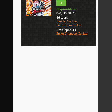
Disponible le
(02 juin 2016)
Editeurs
Bandai Namco
Entertainment Inc.
Développeurs
Spike Chunsoft Co. Ltd