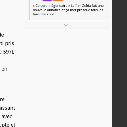
« Ce serait légendaire » Le film Zelda fait une
nouvelle annonce et ça met presque tous les
fans d'accord
de
ti pris
 597),
8 en
re
aissant
 avec
upte et