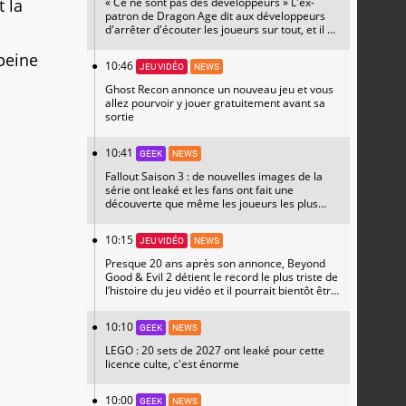
 la
« Ce ne sont pas des développeurs » L'ex-
patron de Dragon Age dit aux développeurs
d'arrêter d'écouter les joueurs sur tout, et il a
raison
 peine
10:46
JEU VIDÉO
NEWS
Ghost Recon annonce un nouveau jeu et vous
allez pourvoir y jouer gratuitement avant sa
sortie
10:41
GEEK
NEWS
Fallout Saison 3 : de nouvelles images de la
série ont leaké et les fans ont fait une
découverte que même les joueurs les plus
hardcore n'attendaient pas
10:15
JEU VIDÉO
NEWS
Presque 20 ans après son annonce, Beyond
Good & Evil 2 détient le record le plus triste de
l’histoire du jeu vidéo et il pourrait bientôt être
prêt à faire de grandes annonces
10:10
GEEK
NEWS
LEGO : 20 sets de 2027 ont leaké pour cette
licence culte, c'est énorme
10:00
GEEK
NEWS