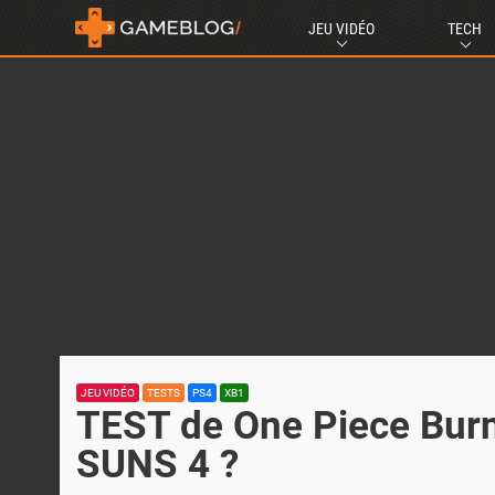
JEU VIDÉO
TECH
JEU VIDÉO
TESTS
PS4
XB1
TEST de One Piece Burn
SUNS 4 ?