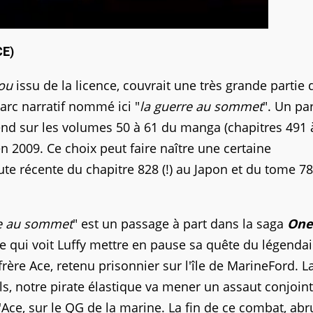
CE)
ou
issu de la licence, couvrait une très grande partie 
arc narratif nommé ici "
la guerre au sommet
". Un par
nd sur les volumes 50 à 61 du manga (chapitres 491 à
 2009. Ce choix peut faire naître une certaine
oute récente du chapitre 828 (!) au Japon et du tome 7
e au sommet
" est un passage à part dans la saga
One
re qui voit Luffy mettre en pause sa quête du légendai
rère Ace, retenu prisonnier sur l'île de MarineFord. L
, notre pirate élastique va mener un assaut conjoint
'Ace, sur le QG de la marine. La fin de ce combat, abr