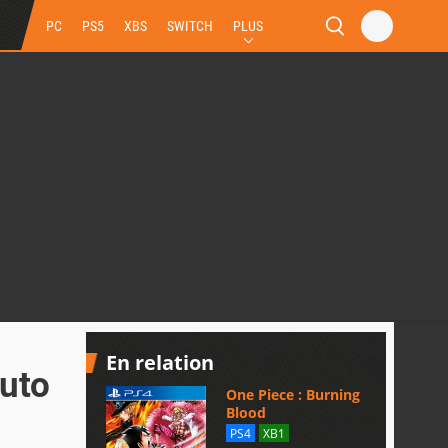
PC
PS5
XBS
SWITCH
PLUS
En relation
ruto
One Piece : Burning
Blood
PS4
XB1