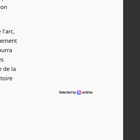
son
l'arc,
ntement
ourra
és
 de la
toire