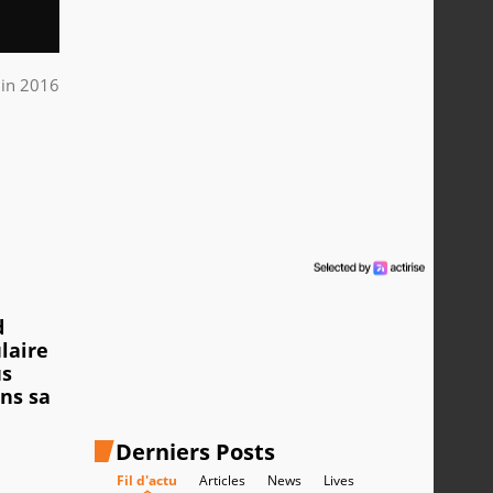
uin 2016
e
d
laire
us
ans sa
Derniers Posts
Fil d'actu
Articles
News
Lives