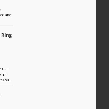
e
vec une
 Ring
ez une
, en
ctu ou
g