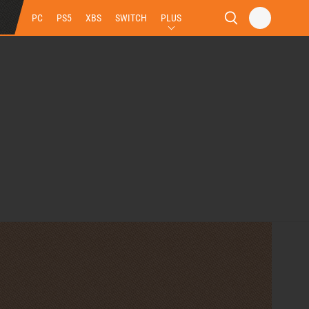
PC
PS5
XBS
SWITCH
PLUS