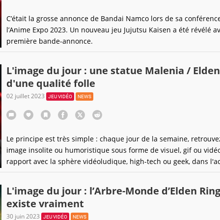
C’était la grosse annonce de Bandai Namco lors de sa conférenc
l’Anime Expo 2023. Un nouveau jeu Jujutsu Kaisen a été révélé a
première bande-annonce.
L'image du jour : une statue Malenia / Elden
d'une qualité folle
02 juillet 2023
JEU VIDÉO
NEWS
Le principe est très simple : chaque jour de la semaine, retrouv
image insolite ou humoristique sous forme de visuel, gif ou vidéo
rapport avec la sphère vidéoludique, high-tech ou geek, dans l'a
intemporelle !
L'image du jour : l’Arbre-Monde d’Elden Rin
existe vraiment
30 juin 2023
JEU VIDÉO
NEWS