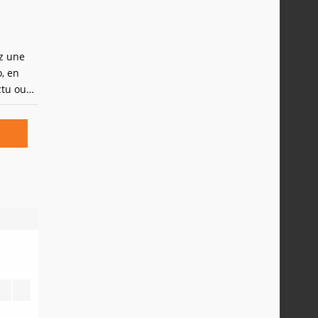
ez une
, en
ctu ou