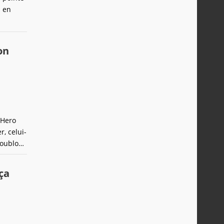
s en
on
 Hero
, celui-
doublons
toujours