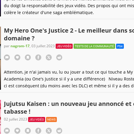
du doigt la responsabilité des jeux vidéo. Des propos qui ont mi
colère le créateur d'une saga emblématique.
My Hero One's Justice 2 - Le meilleur dans s
domaine ?
par
nagrom-17
,
03 juillet 2023
JEU VIDÉO
TESTS DE LA COMMUNAUTÉ
PS4
Attention, je n'ai jamais vu, lu ou jouer a tout ce qui touche a My
Academia (ou One's Justice si il y a une différence) Niveau Roster
ci est conséquent (du moins avec les DLC) et même si il y a des 
(3 formes pour le Heros principal par exemple), le gameplay est 
différent. Ainsi même si certain coups se ressemblent, tout les
Jujutsu Kaisen : un nouveau jeu annoncé et ça
tabasse !
02 juillet 2023
JEU VIDÉO
NEWS