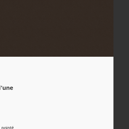
d'une
 pointé