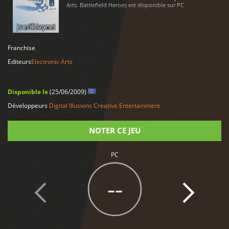
Arts. Battlefield Heroes est disponible sur PC
LIRE PLUS
Franchise
Editeurs
Electronic Arts
Disponible le
(25/06/2009)
Développeurs
Digital Illusions Creative Entertainment
NOTER CE JEU
PC
Note
--
2