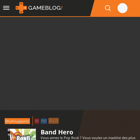
PLUS
Multisupports
DS
PS2
Band Hero
Vous aimez le Pop Rock ? Vous voulez un tracklist des plus