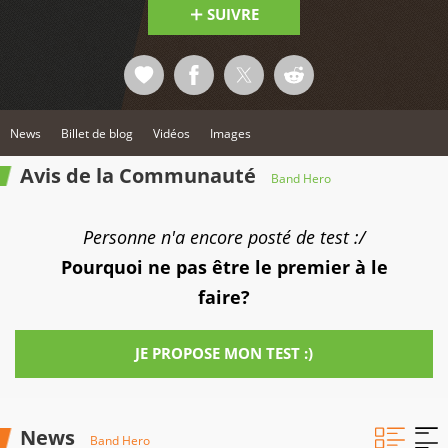
SUIVRE
News
Billet de blog
Vidéos
Images
Avis de la Communauté
Band Hero
Personne n'a encore posté de test :/
Pourquoi ne pas être le premier à le
faire?
JE PROPOSE MON TEST :)
News
Band Hero