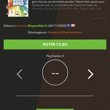
gros hits de ces dernières années ? Band Hero saura vous
contenter avec la soixantaine de chansons tirées du
répertoire de No Doubt, Fall Out Boy, Taylor Swift, Lily
Allen, The Killers, les Jackson 5...etc. Que vous soyez plutôt
axé chant ou instrument, les différentes combinaisons
(jusqu'à 4 personnes en chant) sauront satisfaire tout le
LIRE PLUS
monde. Si le cour vous en dite, vous pourrez opter pour le
Editeurs
Activision
Disponible le
(06/11/2009)
mode "" chant uniquement "" et profitez d'une soirée très
karaoké avec votre famille ou vos amis.
Développeurs
Neversoft Entertainment
NOTER CE JEU
PlayStation 3
Note
--
1