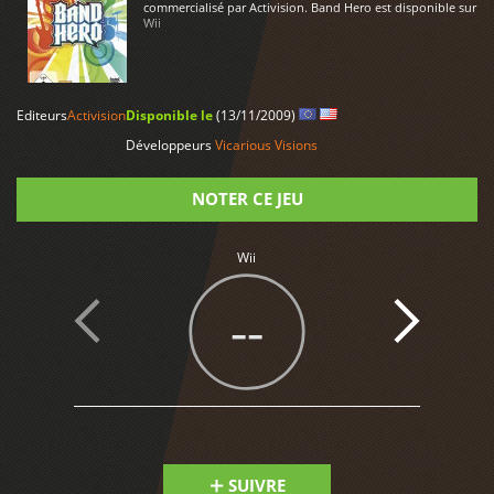
commercialisé par Activision. Band Hero est disponible sur
Wii
LIRE PLUS
Editeurs
Activision
Disponible le
(13/11/2009)
Développeurs
Vicarious Visions
NOTER CE JEU
Note
Wii
--
SUIVRE