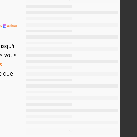
isqu'il
rs vous
s
uelque