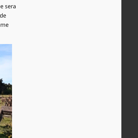
e sera
 de
tême