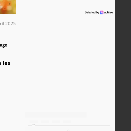
ril 2025
1
tage
 les