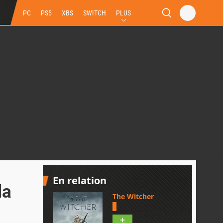
PC
PS5
XBS
SWITCH
PLUS
En relation
la
The Witcher