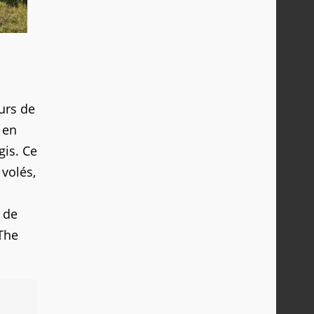
urs de
 en
gis. Ce
 volés,
e de
 The