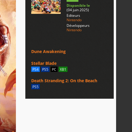
Disponible le
(04 juin 2025)
Editeurs
Nintendo
Développeurs
Nintendo
Dune Awakening
Stellar Blade
PS4
PS5
PC
XB1
Death Stranding 2: On the Beach
PS5