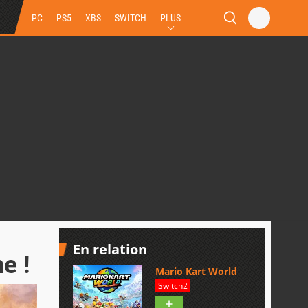
PC
PS5
XBS
SWITCH
PLUS
En relation
e !
Mario Kart World
Switch2