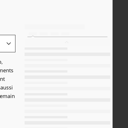
o,
ements
nt
 aussi
 demain