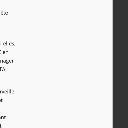
bête
 elles,
C en
anager
GTA
rveille
et
ant
t