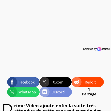
Facebook
X.com
Reddit
1
WhatsApp
Discord
Partage
P
rime Video ajoute enfin la suite très
attendue de cette saga qui cumule des