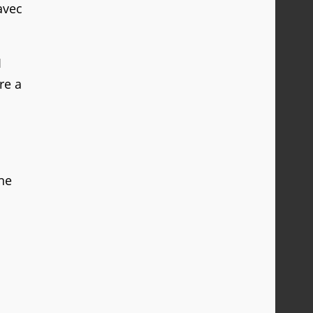
avec
1
re a
une