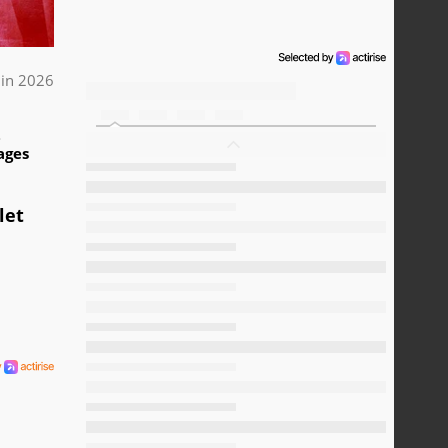
uin 2026
2
ages
let