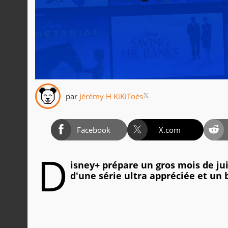
par
Jérémy H KiKiToès
Facebook
X.com
D
isney+ prépare un gros mois de ju
d'une série ultra appréciée et un 