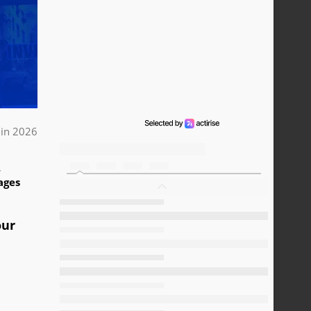
uin 2026
4
ages
our