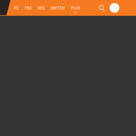
PC
PS5
XBS
SWITCH
PLUS