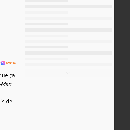
 que ça
r-Man
ois de