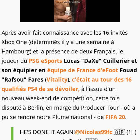
Après avoir fait connaissance avec les 16 invités
Xbox One (déterminés il y a une semaine à
Hambourg) et la présence de deux Français, le
joueur du
PSG eSports
Lucas "DaXe" Cuillerier et
son équipier en
équipe de France d'eFoot
Fouad
"Rafsou" Fares
(
Vitality
),
c'était au tour des 16
qualifiés PS4 de se dévoiler,
à l'issue d'un
nouveau week-end de compétition, cette fois
disputé à Berlin, en marge du Producer Tour - où a
pu se rendre notre Plume national - de
FIFA 20
.
HE'S DONE IT AGAIN!
@Nicolas99fc
🇦🇷 (1⃣)