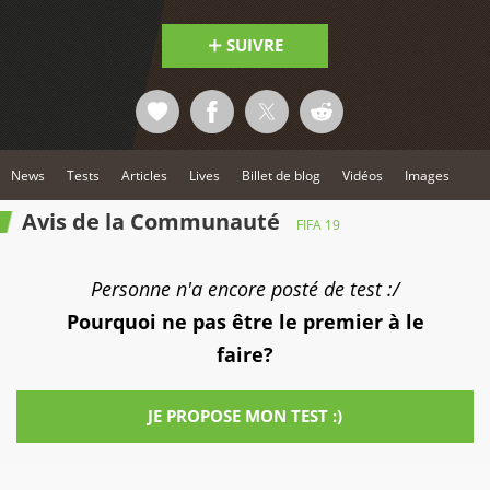
SUIVRE
News
Tests
Articles
Lives
Billet de blog
Vidéos
Images
Avis de la Communauté
FIFA 19
Personne n'a encore posté de test :/
Pourquoi ne pas être le premier à le
faire?
JE PROPOSE MON TEST :)