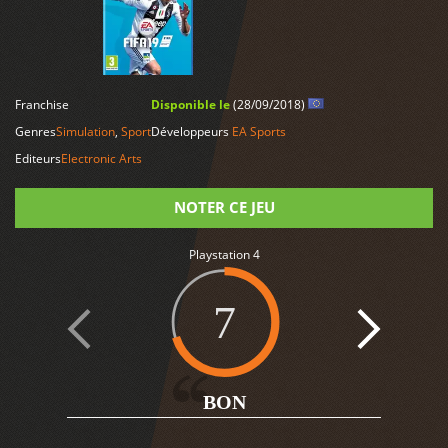
LIRE PLUS
Franchise
Disponible le
(28/09/2018)
Genres
Simulation
,
Sport
Développeurs
EA Sports
Editeurs
Electronic Arts
NOTER CE JEU
Playstation 4
Note
7
5
BON