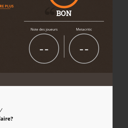
IRE PLUS
BON
Note des joueurs
Metacritic
--
--
/
faire?