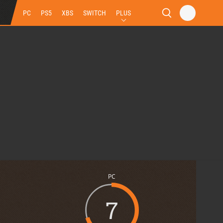
PC
PS5
XBS
SWITCH
PLUS
PC
7