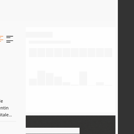
de
entin
itale
artir