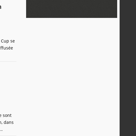
n
 Cup se
iffusée
e sont
n, dans