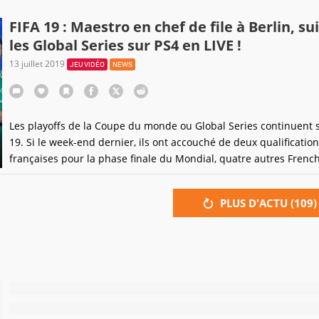
Londres début août (2-4) pour la phase finale du Mondial, Coren
"Maestro" Thuillier (Vitality) est le seul Français sur la console d
FIFA 19 : Maestro en chef de file à Berlin, su
avoir composté son billet. Il
les Global Series sur PS4 en LIVE !
13 juillet 2019
JEU VIDÉO
NEWS
Les playoffs de la Coupe du monde ou Global Series continuent s
19. Si le week-end dernier, ils ont accouché de deux qualificatio
françaises pour la phase finale du Mondial, quatre autres French
cette fois rendez-vous avec leur destin. Cela débute ce vendredi
Berlin, avec les 64 meilleurs joueurs du globe sur PS4. Et c'est à 
PLUS D'ACTU (
109
)
en live sur Gameblog.