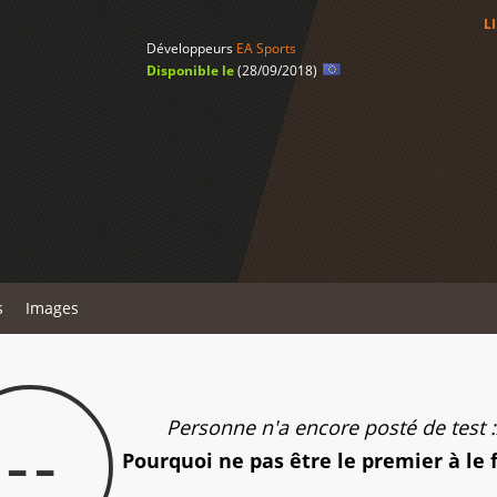
L
Développeurs
EA Sports
Disponible le
(28/09/2018)
s
Images
Personne n'a encore posté de test :
--
Pourquoi ne pas être le premier à le 