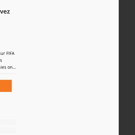
tin
e Sony à
ivez
ur FIFA
ns
ies ont
 à
suivre