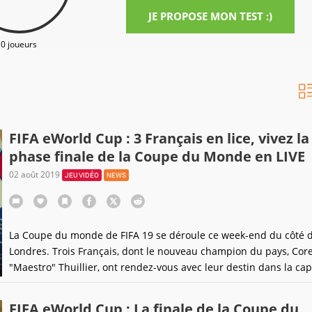
JE PROPOSE MON TEST :)
0 joueurs
FIFA eWorld Cup : 3 Français en lice, vivez la
phase finale de la Coupe du Monde en LIVE
02 août 2019
JEU VIDÉO
NEWS
La Coupe du monde de FIFA 19 se déroule ce week-end du côté 
Londres. Trois Français, dont le nouveau champion du pays, Cor
"Maestro" Thuillier, ont rendez-vous avec leur destin dans la cap
anglaise. Une phase finale marathon à suivre dès ce vendredi à p
de 11h, sur Gameblog !
FIFA eWorld Cup : La finale de la Coupe du