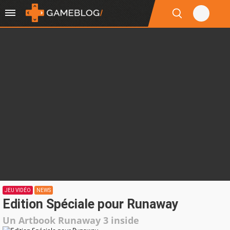
JEU VIDÉO
NEWS
Edition Spéciale pour Runaway
Un Artbook Runaway 3 inside