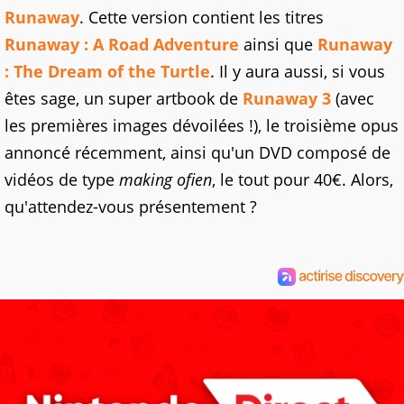
Runaway
. Cette version contient les titres
Runaway : A Road Adventure
ainsi que
Runaway
: The Dream of the Turtle
. Il y aura aussi, si vous
êtes sage, un super artbook de
Runaway 3
(avec
les premières images dévoilées !), le troisième opus
annoncé récemment, ainsi qu'un DVD composé de
vidéos de type
making ofien
, le tout pour 40€. Alors,
qu'attendez-vous présentement ?