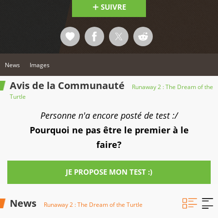
SUIVRE
News
Images
Avis de la Communauté
Runaway 2 : The Dream of the
Turtle
Personne n'a encore posté de test :/
Pourquoi ne pas être le premier à le
faire?
JE PROPOSE MON TEST :)
News
Runaway 2 : The Dream of the Turtle