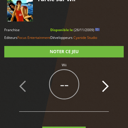
LIRE PLUS
Franchise
Disponible le
(26/11/2009)
Editeurs
Focus Entertainment
Développeurs
Cyanide Studio
NOTER CE JEU
Wii
Note
--
4