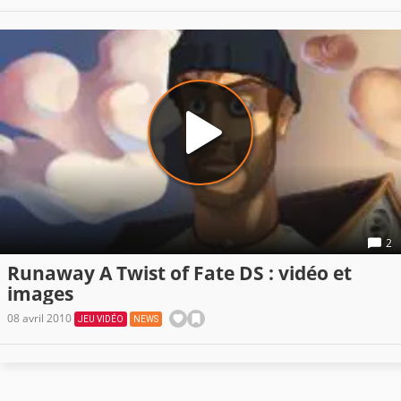
2
Runaway A Twist of Fate DS : vidéo et
images
08 avril 2010
JEU VIDÉO
NEWS