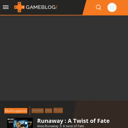
PLUS
Multisupports
IPHONE
IPAD
Runaway : A Twist of Fate
Alias:
Runaway 3: A twist of Fate