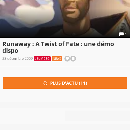
1
Runaway : A Twist of Fate : une démo
dispo
23 décembre 2009
JEU VIDÉO
NEWS
PLUS D'ACTU (
11
)