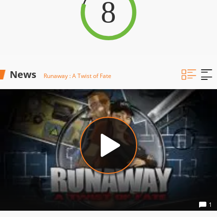
8
News
Runaway : A Twist of Fate
1