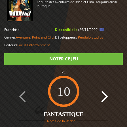
La suite des aventures de Brian et Gina. Toujours aussi
loufoque.
LIRE PLUS
Franchise
Disponible le
(26/11/2009)
Genres
Aventure
,
Point and Click
Développeurs
Pendulo Studios
Editeurs
Focus Entertainment
NOTER CE JEU
PC
Note
10
1
FANTASTIQUE
Notes de la Rédac