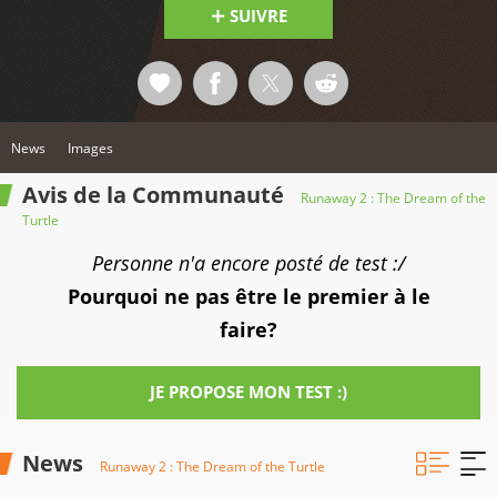
SUIVRE
News
Images
Avis de la Communauté
Runaway 2 : The Dream of the
Turtle
Personne n'a encore posté de test :/
Pourquoi ne pas être le premier à le
faire?
JE PROPOSE MON TEST :)
News
Runaway 2 : The Dream of the Turtle