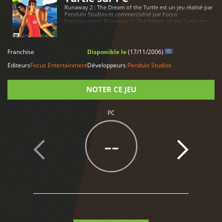
Runaway 2 : The Dream of the Turtle est un jeu réalisé par
Pendulo Studios et commercialisé par Focus
Entertainment. Runaway 2 : The Dream of the Turtle est
disponible sur PC
LIRE PLUS
Franchise
Disponible le
(17/11/2006)
Editeurs
Focus Entertainment
Développeurs
Pendulo Studios
NOTER CE JEU
PC
Note
--
1