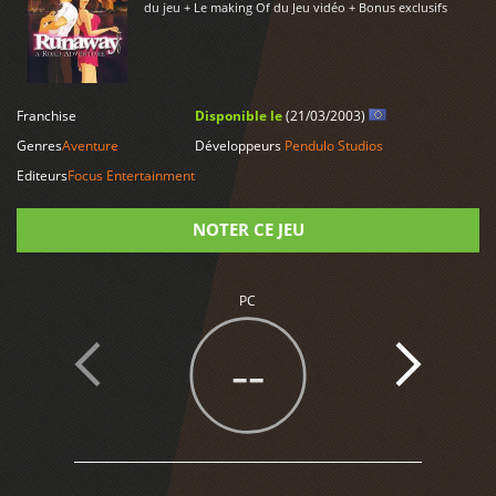
du jeu + Le making Of du Jeu vidéo + Bonus exclusifs
LIRE PLUS
Franchise
Disponible le
(21/03/2003)
Genres
Aventure
Développeurs
Pendulo Studios
Editeurs
Focus Entertainment
NOTER CE JEU
Note
PC
--
2