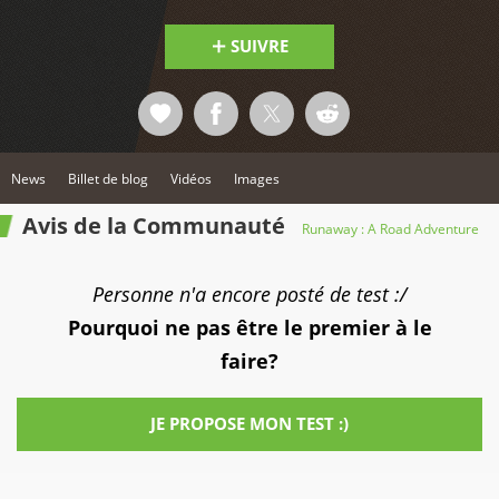
SUIVRE
News
Billet de blog
Vidéos
Images
Avis de la Communauté
Runaway : A Road Adventure
Personne n'a encore posté de test :/
Pourquoi ne pas être le premier à le
faire?
JE PROPOSE MON TEST :)