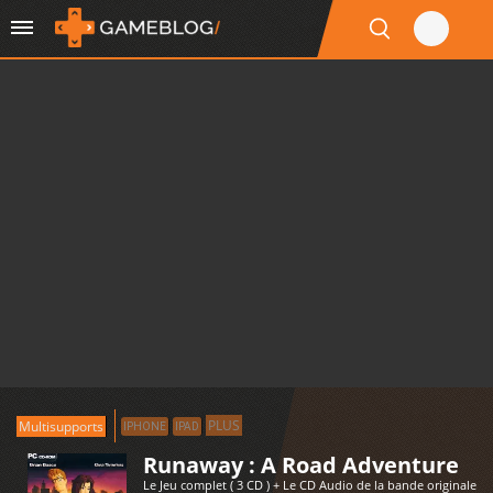
PLUS
Multisupports
IPHONE
IPAD
Runaway : A Road Adventure
Le Jeu complet ( 3 CD ) + Le CD Audio de la bande originale