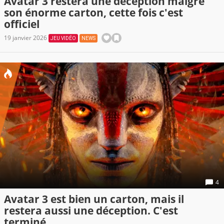
Avatar 3 restera une déception malgré
son énorme carton, cette fois c'est
officiel
19 janvier 2026
JEU VIDÉO
NEWS
4
Avatar 3 est bien un carton, mais il
restera aussi une déception. C'est
terminé