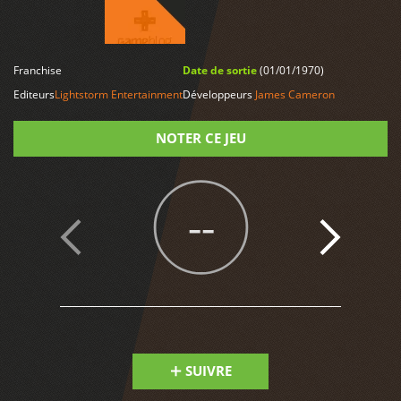
Franchise
Date de sortie
(01/01/1970)
LIRE PLUS
Editeurs
Lightstorm Entertainment
Développeurs
James Cameron
NOTER CE JEU
Note
--
SUIVRE