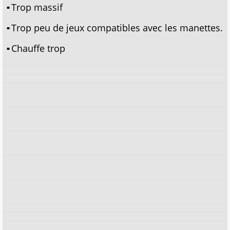
Trop massif
Trop peu de jeux compatibles avec les manettes.
Chauffe trop
x
x
x
x
x