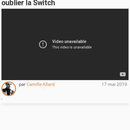
oublier la Switch
par
Camille Allard
17 mai 2019
.