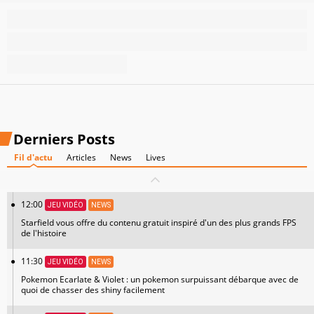
Derniers Posts
Fil d'actu
Articles
News
Lives
12:00
JEU VIDÉO
NEWS
Starfield vous offre du contenu gratuit inspiré d'un des plus grands FPS
de l'histoire
11:30
JEU VIDÉO
NEWS
Pokemon Ecarlate & Violet : un pokemon surpuissant débarque avec de
quoi de chasser des shiny facilement