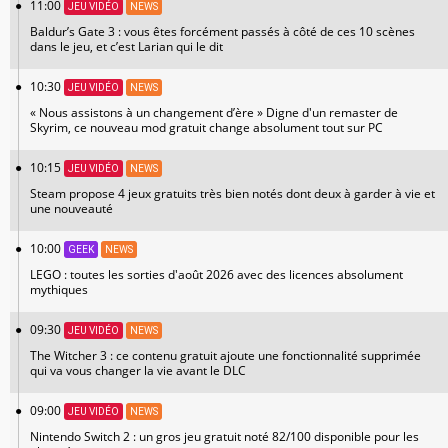
11:00
JEU VIDÉO
NEWS
Baldur’s Gate 3 : vous êtes forcément passés à côté de ces 10 scènes
dans le jeu, et c’est Larian qui le dit
10:30
JEU VIDÉO
NEWS
« Nous assistons à un changement d’ère » Digne d'un remaster de
Skyrim, ce nouveau mod gratuit change absolument tout sur PC
10:15
JEU VIDÉO
NEWS
Steam propose 4 jeux gratuits très bien notés dont deux à garder à vie et
une nouveauté
10:00
GEEK
NEWS
LEGO : toutes les sorties d'août 2026 avec des licences absolument
mythiques
09:30
JEU VIDÉO
NEWS
The Witcher 3 : ce contenu gratuit ajoute une fonctionnalité supprimée
qui va vous changer la vie avant le DLC
09:00
JEU VIDÉO
NEWS
Nintendo Switch 2 : un gros jeu gratuit noté 82/100 disponible pour les