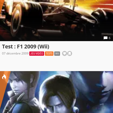
6
Test : F1 2009 (Wii)
07 décembre 2009
JEU VIDÉO
TESTS
WII