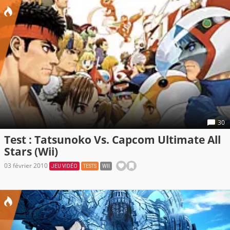
30
Test : Tatsunoko Vs. Capcom Ultimate All
Stars (Wii)
03 février 2010
JEU VIDÉO
TESTS
WII