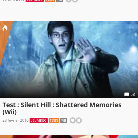
58
Test : Silent Hill : Shattered Memories
(Wii)
23 février 2010
JEU VIDÉO
TESTS
WII