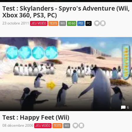
Test : Skylanders - Spyro's Adventure (Wii,
Xbox 360, PS3, PC)
23 octobre 2011
JEU VIDÉO
TESTS
WII
X360
PS3
PC
6
Test : Happy Feet (Wii)
08 décembre 2006
JEU VIDÉO
TESTS
WII