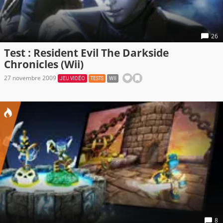
26
Test : Resident Evil The Darkside
Chronicles (Wii)
27 novembre 2009
JEU VIDÉO
TESTS
WII
8