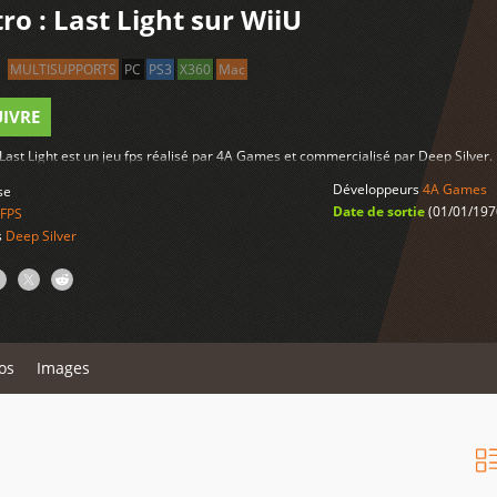
ro : Last Light sur WiiU
MULTISUPPORTS
PC
PS3
X360
Mac
UIVRE
 Last Light est un jeu fps réalisé par 4A Games et commercialisé par Deep Silver.
Développeurs
4A Games
se
Date de sortie
(01/01/197
FPS
s
Deep Silver
os
Images