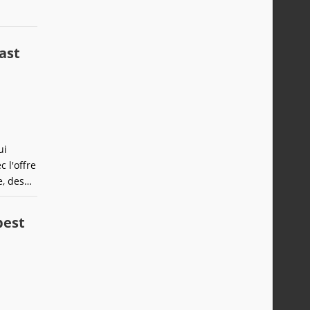
ast
ui
c l'offre
e, des
ec
best