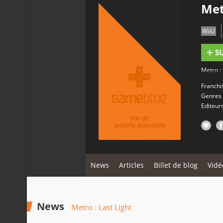
Met
WiiU
S
Metro :
Franchi
Genres
Editeur
News
Articles
Billet de blog
Vidé
News
Metro : Last Light