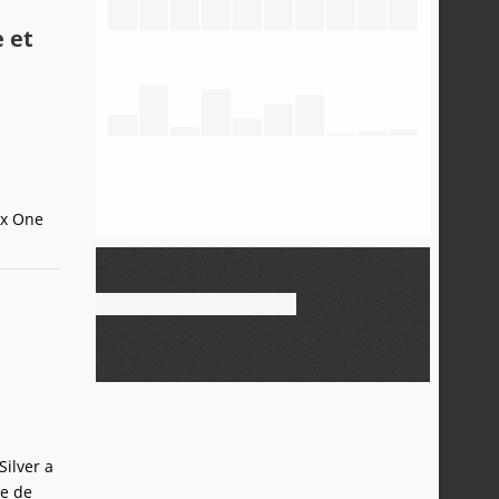
 et
ox One
ilver a
ce de