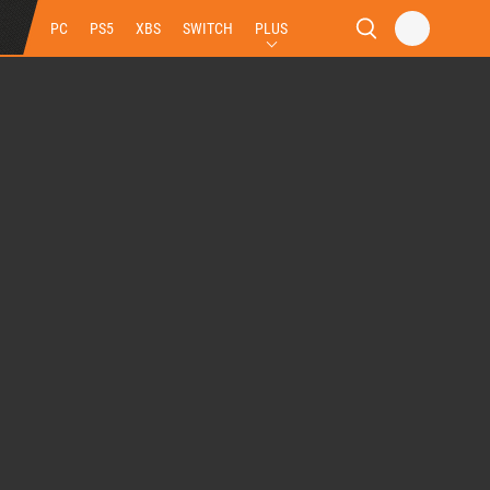
PC
PS5
XBS
SWITCH
PLUS