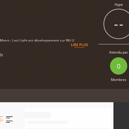
Hype
--
 Metro : Last Light est développement sur Wii U
LIRE PLUS
Attendu par
0)
0
Membres