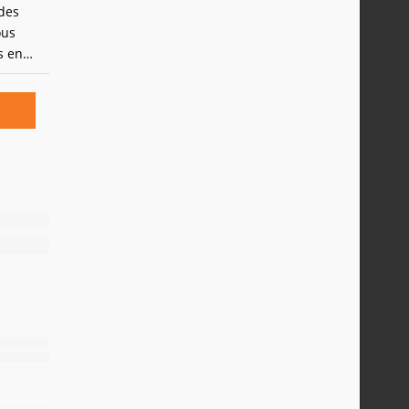
 des
ous
s en