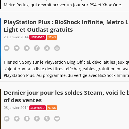
Metro Redux, qui devrait arriver un jour sur PS4 et Xbox One.
PlayStation Plus : BioShock Infinite, Metro L
Light et Outlast gratuits
23 janvier 2014
JEU VIDÉO
NEWS
Hier soir, Sony sur le PlayStation Blog Officiel, dévoilait les jeux q
s'ajouteront à la liste des titres téléchargeables gratuitement ave
PlayStation Plus. Au programme, du vertige avec BioShock Infinit
rames en drame avec Metro : Last Light et des sueurs froides av
Outlast et bien plus encore.
Dernier jour pour les soldes Steam, voici le 
of des ventes
03 janvier 2014
JEU VIDÉO
NEWS